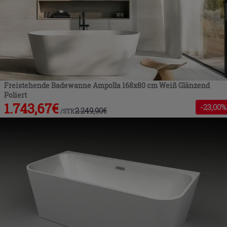
Freistehende Badewanne Ampolla 168x80 cm Weiß Glänzend
Poliert
1.743,67
€
-
23
,00%
2.249,90
€
/
STK