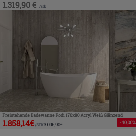
1.319,90
€
/
stk
Freistehende Badewanne Rodi 170x80 Acryl Weiß Glänzend
1.858,14
€
-
40
,00%
3.096,90
€
/
STK