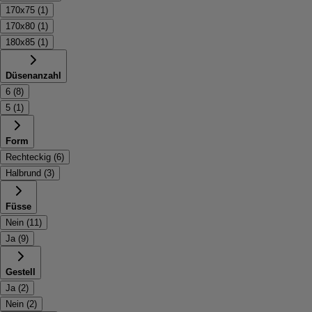
170x75
(
1
)
170x80
(
1
)
180x85
(
1
)
Düsenanzahl
6
(
8
)
5
(
1
)
Form
Rechteckig
(
6
)
Halbrund
(
3
)
Füsse
Nein
(
11
)
Ja
(
9
)
Gestell
Ja
(
2
)
Nein
(
2
)