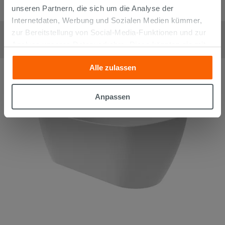
unseren Partnern, die sich um die Analyse der
Internetdaten, Werbung und Sozialen Medien kümmer,
Freistehende Badewanne Ideal Standard Atelier Around 180x85
zur Bereitstellung von Social-Media-Funktionen und zur
cm Weiß Glänzend
Analyse unseres Datenverkehrs. Diese könnten sie mit
2.799,90
€
/
stk
anderen Informationen, die Sie ihnen geliefert haben oder
Alle zulassen
die sie aufgrund Ihrer Verwendung ihrer Dienste
gesammelt haben, kombinieren. Falls Sie mehr wissen
möchten oder Ihre Zustimmung zu allen oder einigen
Anpassen
Cookies verweigern,
hier klicken
oder „Anpassen“. Die
Zustimmung kann durch Klicken auf die Schaltfläche
„Cookies akzeptieren“ gegeben werden. Wenn Sie auf
die Schaltfläche "X" klicken, können Sie das Surfen erst
nach der Installation der technischen Cookies fortsetzen.