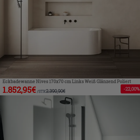
Eckbadewanne Nives 170x70 cm Links Weiß Glänzend Poliert
1.852,95
€
-
22
,00%
2.390,90
€
/
STK