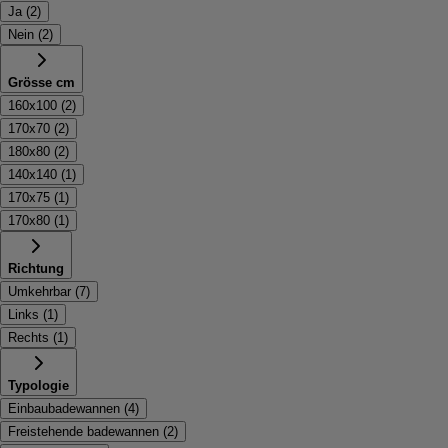
Ja
(
2
)
Nein
(
2
)
Grösse cm
160x100
(
2
)
170x70
(
2
)
180x80
(
2
)
140x140
(
1
)
170x75
(
1
)
170x80
(
1
)
Richtung
Umkehrbar
(
7
)
Links
(
1
)
Rechts
(
1
)
Typologie
Einbaubadewannen
(
4
)
Freistehende badewannen
(
2
)