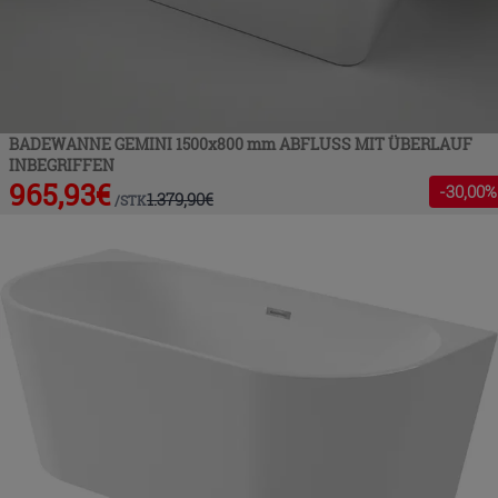
BADEWANNE GEMINI 1500x800 mm ABFLUSS MIT ÜBERLAUF
INBEGRIFFEN
965,93
€
-
30
,00%
1.379,90
€
/
STK