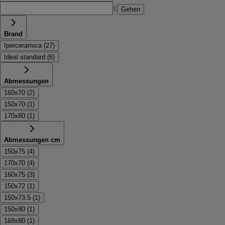
€
Gehen
Brand
Iperceramica
(
27
)
Ideal standard
(
6
)
Abmessungen
160x70
(
2
)
150x70
(
1
)
170x80
(
1
)
Abmessungen cm
150x75
(
4
)
170x70
(
4
)
160x75
(
3
)
150x72
(
1
)
150x73.5
(
1
)
150x80
(
1
)
168x80
(
1
)