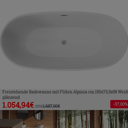
Freistehende Badewanne mit Füßen Alpinia cm 150x73,5x58 Weiß
glänzend
1.054,94
€
-
37
,00%
1.687,90
€
/
STK