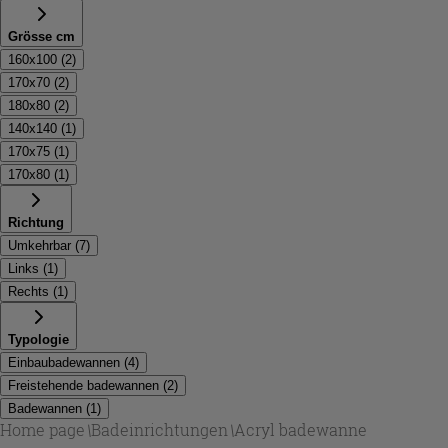
Grösse cm
160x100
(
2
)
170x70
(
2
)
180x80
(
2
)
140x140
(
1
)
170x75
(
1
)
170x80
(
1
)
Richtung
Umkehrbar
(
7
)
Links
(
1
)
Rechts
(
1
)
Typologie
Einbaubadewannen
(
4
)
Freistehende badewannen
(
2
)
Badewannen
(
1
)
Home page
\
Badeinrichtungen
\
Acryl badewanne