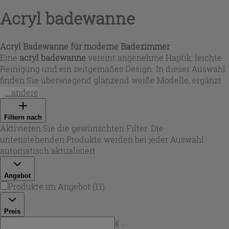
Acryl badewanne
Acryl Badewanne für moderne Badezimmer
Eine
acryl badewanne
vereint angenehme Haptik, leichte
Reinigung und ein zeitgemäßes Design. In dieser Auswahl
finden Sie überwiegend glänzend weiße Modelle, ergänzt
durch Varianten in Mattweiß – ideal, wenn Sie eine klare,
...andere
moderne Optik wünschen. Ob als
badewanne aus acryl
für
den Familienalltag oder als eleganter Hingucker: Die
Filtern nach
Formen reichen von rechteckig bis oval und halbrund,
Aktivieren Sie die gewünschten Filter. Die
sodass sich die Wanne an Raumgröße und Einrichtungsstil
untenstehenden Produkte werden bei jeder Auswahl
anpasst.
automatisch aktualisiert.
Angebot
Produkte im Angebot
(
11
)
Preis
€ -