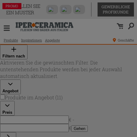
BESTELLEN SIE
PROMO
PROMO
PROMO
PROMO
PROMO
PROMO
PROMO
PROMO
PROMO
PROMO
PROMO
GEWERBLICHE
PROFIKUNDE
EIN MUSTER
Produkte
Inspirationen
Angebote
Geschäfte
Filtern nach
Aktivieren Sie die gewünschten Filter. Die
untenstehenden Produkte werden bei jeder Auswahl
automatisch aktualisiert.
Angebot
Produkte im Angebot
(
11
)
Preis
€ -
€
Gehen