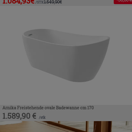
1.084,93
€
1.549,90
€
/
STK
Arnika Freistehende ovale Badewanne cm 170
1.589,90
€
/
stk