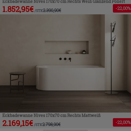
Eckbadewanne Nives 170x70 cm Rechts Weiß Glänzend Poliert
1.852,95
€
-
22
,00%
2.390,90
€
/
STK
Eckbadewanne Nives 170x70 cm Rechts Mattweiß
2.169,15
€
-
22
,00%
2.798,90
€
/
STK