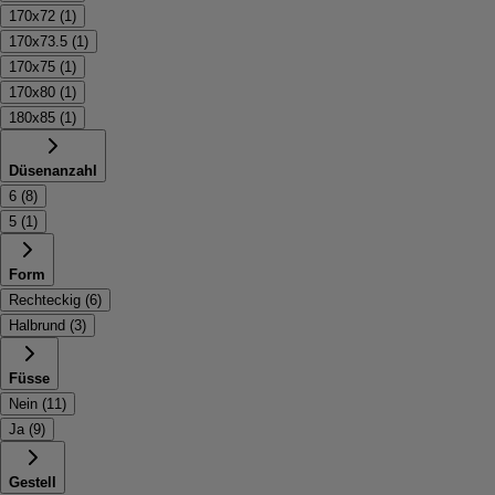
170x72
(
1
)
170x73.5
(
1
)
170x75
(
1
)
170x80
(
1
)
180x85
(
1
)
Düsenanzahl
6
(
8
)
5
(
1
)
Form
Rechteckig
(
6
)
Halbrund
(
3
)
Füsse
Nein
(
11
)
Ja
(
9
)
Gestell