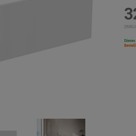
3
(INKL
Dieses
Bestel