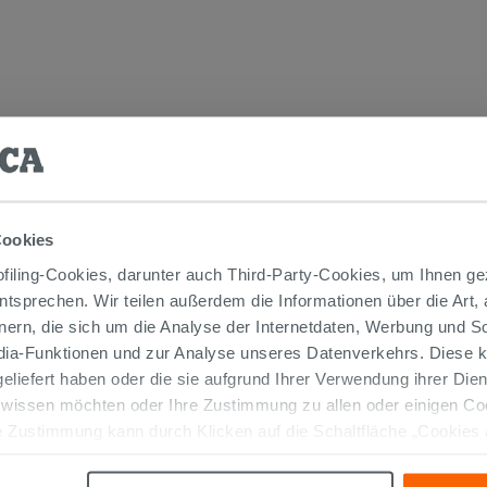
TIKEL GEKAUFT HABEN, KAUFTEN AUC
Cookies
iling-Cookies, darunter auch Third-Party-Cookies, um Ihnen ge
entsprechen. Wir teilen außerdem die Informationen über die Art,
nern, die sich um die Analyse der Internetdaten, Werbung und 
edia-Funktionen und zur Analyse unseres Datenverkehrs. Diese k
 geliefert haben oder die sie aufgrund Ihrer Verwendung ihrer Di
 wissen möchten oder Ihre Zustimmung zu allen oder einigen C
 Zustimmung kann durch Klicken auf die Schaltfläche „Cookies
altfläche "X" klicken, können Sie das Surfen erst nach der Insta