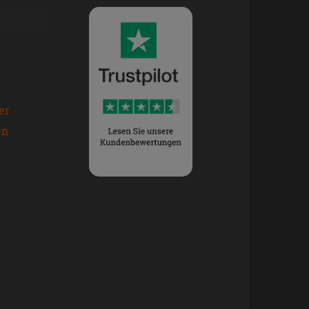
er
en