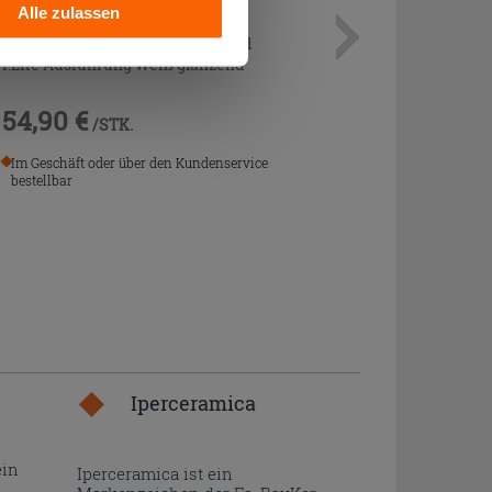
Alle zulassen
Füße Set für Vasca Ideal Standard
i.Life Ausführung Weiß glänzend
54,90 €
/STK.
Im Geschäft oder über den Kundenservice
bestellbar
Iperceramica
ein
Iperceramica ist ein