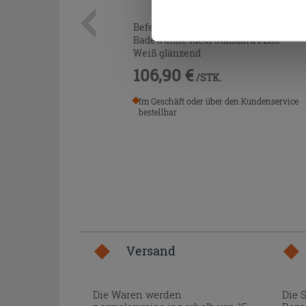
Befestigungsset für Frontpaneel
Badewanne Ideal Standard i.Life
Weiß glänzend
106,90 €
/STK.
Im Geschäft oder über den Kundenservice
bestellbar
Versand
Die Waren werden
Die 