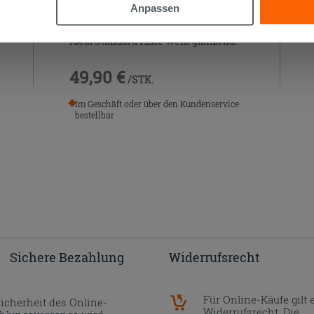
Anpassen
Befestigungsset für Seitenpaneel
Ideal Standard i.Life Weiß glänzend.
49,90 €
/STK.
Im Geschäft oder über den Kundenservice
bestellbar
Sichere Bezahlung
Widerrufsrecht
Für Online-Käufe gilt 
Sicherheit des Online-
Widerrufsrecht. Die