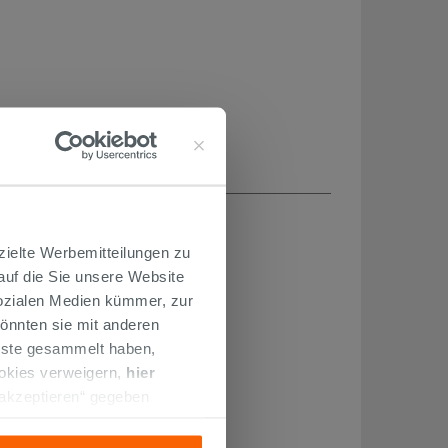
H...
zielte Werbemitteilungen zu
 auf die Sie unsere Website
Sozialen Medien kümmer, zur
önnten sie mit anderen
enste gesammelt haben,
ookies verweigern,
hier
 akzeptieren“ gegeben
llation der technischen