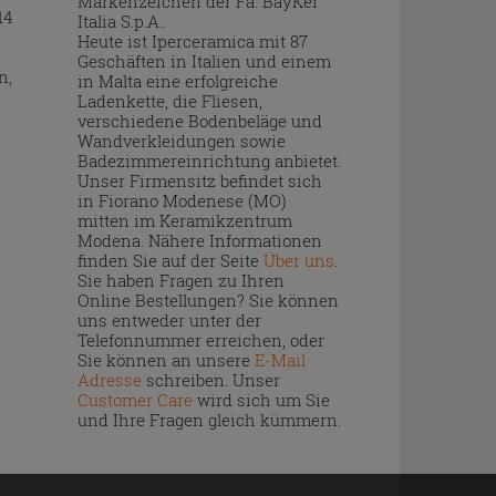
Markenzeichen der Fa. BayKer
14
Italia S.p.A..
Heute ist Iperceramica mit 87
Geschäften in Italien und einem
n,
in Malta eine erfolgreiche
Ladenkette, die Fliesen,
verschiedene Bodenbeläge und
Wandverkleidungen sowie
Badezimmereinrichtung anbietet.
Unser Firmensitz befindet sich
in Fiorano Modenese (MO)
mitten im Keramikzentrum
Modena. Nähere Informationen
finden Sie auf der Seite
Über uns
.
Sie haben Fragen zu Ihren
Online Bestellungen? Sie können
uns entweder unter der
Telefonnummer erreichen, oder
Sie können an unsere
E-Mail
Adresse
schreiben. Unser
Customer Care
wird sich um Sie
und Ihre Fragen gleich kümmern.