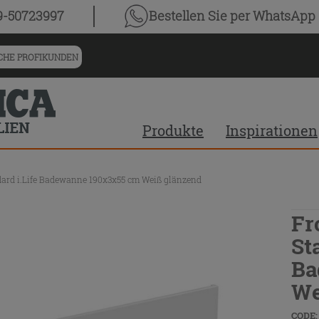
9-50723997
Bestellen Sie
per WhatsApp
HE PROFIKUNDEN
Produkte
Inspirationen
ndard i.Life Badewanne 190x3x55 cm Weiß glänzend
Fr
St
Ba
We
CODE: