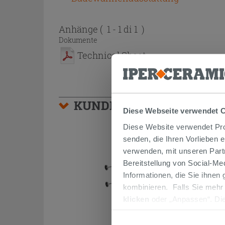
Anhänge
( 1 - 1 di 1 )
Dokumente
Technical Sheet
KUNDEN, DIE DIESEN AR
Diese Webseite verwendet 
Diese Website verwendet Prof
senden, die Ihren Vorlieben 
verwenden, mit unseren Part
Bereitstellung von Social-M
Informationen, die Sie ihnen
kombinieren. Falls Sie mehr
klicken
oder „Anpassen“. Die
werden. Wenn Sie auf die Sch
Cookies fortsetzen.