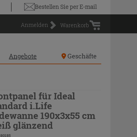
Warenkorb
Bestellen Sie
per E-mail
Anmelden
Warenkorb
Angebote
Geschäfte
ontpanel für Ideal
andard i.Life
dewanne 190x3x55 cm
iß glänzend
 80185