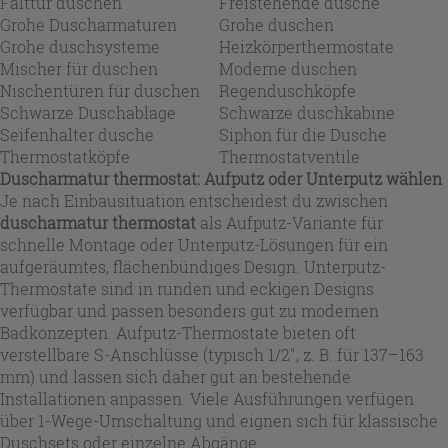
Falttür duschen
Freistehende dusche
Grohe Duscharmaturen
Grohe duschen
Grohe duschsysteme
Heizkörperthermostate
Mischer für duschen
Moderne duschen
Nischentüren für duschen
Regenduschköpfe
Schwarze Duschablage
Schwarze duschkabine
Seifenhalter dusche
Siphon für die Dusche
Thermostatköpfe
Thermostatventile
Duscharmatur thermostat: Aufputz oder Unterputz wählen
Je nach Einbausituation entscheidest du zwischen
duscharmatur thermostat
als Aufputz-Variante für
schnelle Montage oder Unterputz-Lösungen für ein
aufgeräumtes, flächenbündiges Design. Unterputz-
Thermostate sind in runden und eckigen Designs
verfügbar und passen besonders gut zu modernen
Badkonzepten. Aufputz-Thermostate bieten oft
verstellbare S-Anschlüsse (typisch 1/2", z. B. für 137–163
mm) und lassen sich daher gut an bestehende
Installationen anpassen. Viele Ausführungen verfügen
über 1-Wege-Umschaltung und eignen sich für klassische
Duschsets oder einzelne Abgänge.