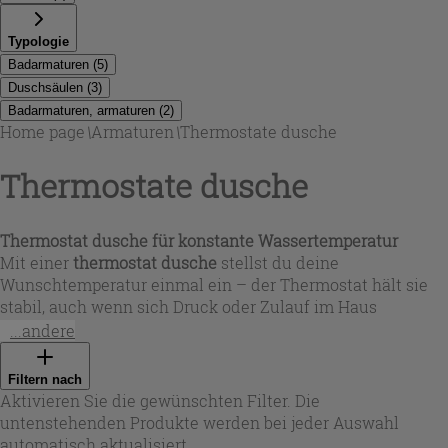
Typologie
Badarmaturen
(
5
)
Duschsäulen
(
3
)
Badarmaturen, armaturen
(
2
)
Home page
\
Armaturen
\
Thermostate dusche
Thermostate dusche
Thermostat dusche für konstante Wassertemperatur
Mit einer
thermostat dusche
stellst du deine
Wunschtemperatur einmal ein – der Thermostat hält sie
stabil, auch wenn sich Druck oder Zulauf im Haus
verändern. In dieser Auswahl findest du
Thermostate
...andere
dusche
als einzelne Mischer oder als komplette Systeme,
ideal für Renovierung und Neubau. Viele Modelle arbeiten
Filtern nach
mit Sicherheitsfunktionen wie Temperaturbegrenzung
Aktivieren Sie die gewünschten Filter. Die
(häufig bei 40 °C) und Cool-Body-Technologie, die das
untenstehenden Produkte werden bei jeder Auswahl
Gehäuse thermisch isoliert und das Verbrennungsrisiko
automatisch aktualisiert.