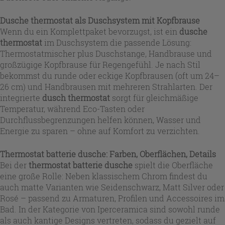
Dusche thermostat als Duschsystem mit Kopfbrause
Wenn du ein Komplettpaket bevorzugst, ist ein
dusche
thermostat
im Duschsystem die passende Lösung:
Thermostatmischer plus Duschstange, Handbrause und
großzügige Kopfbrause für Regengefühl. Je nach Stil
bekommst du runde oder eckige Kopfbrausen (oft um 24–
26 cm) und Handbrausen mit mehreren Strahlarten. Der
integrierte
dusch thermostat
sorgt für gleichmäßige
Temperatur, während Eco-Tasten oder
Durchflussbegrenzungen helfen können, Wasser und
Energie zu sparen – ohne auf Komfort zu verzichten.
Thermostat batterie dusche: Farben, Oberflächen, Details
Bei der
thermostat batterie dusche
spielt die Oberfläche
eine große Rolle: Neben klassischem Chrom findest du
auch matte Varianten wie Seidenschwarz, Matt Silver oder
Rosé – passend zu Armaturen, Profilen und Accessoires im
Bad. In der Kategorie von Iperceramica sind sowohl runde
als auch kantige Designs vertreten, sodass du gezielt auf