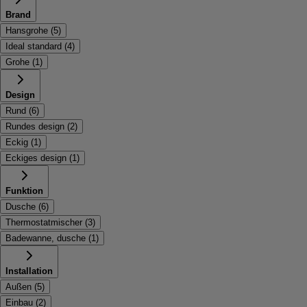
Brand
Hansgrohe
(
5
)
Ideal standard
(
4
)
Grohe
(
1
)
Design
Rund
(
6
)
Rundes design
(
2
)
Eckig
(
1
)
Eckiges design
(
1
)
Funktion
Dusche
(
6
)
Thermostatmischer
(
3
)
Badewanne, dusche
(
1
)
Installation
Außen
(
5
)
Einbau
(
2
)