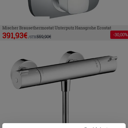
Mischer Brausethermostat Unterputz Hansgrohe Ecostat
391,93
€
-
30
,00%
559,90
€
/
STK