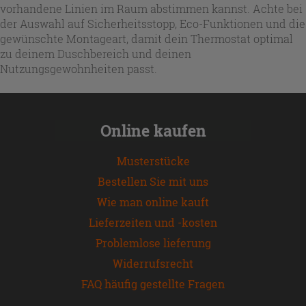
vorhandene Linien im Raum abstimmen kannst. Achte bei
der Auswahl auf Sicherheitsstopp, Eco-Funktionen und die
gewünschte Montageart, damit dein Thermostat optimal
zu deinem Duschbereich und deinen
Nutzungsgewohnheiten passt.
Online kaufen
Musterstücke
Bestellen Sie mit uns
Wie man online kauft
Lieferzeiten und -kosten
Problemlose lieferung
Widerrufsrecht
FAQ häufig gestellte Fragen