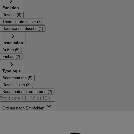
Funktion
Dusche
(
6
)
Thermostatmischer
(
3
)
Badewanne, dusche
(
1
)
Installation
Außen
(
5
)
Einbau
(
2
)
Typologie
Badarmaturen
(
5
)
Duschsäulen
(
3
)
Badarmaturen, armaturen
(
2
)
Produkte
( 1 - 10 di 10 )
Ordnen nach:
Empfohlen