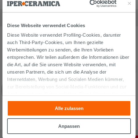
Mischer Brausethermostat Aufputz Hansgrohe MY Fox
249,90
€
/
stk
Diese Webseite verwendet Cookies
Diese Website verwendet Profiling-Cookies, darunter
auch Third-Party-Cookies, um Ihnen gezielte
Werbemitteilungen zu senden, die Ihren Vorlieben
entsprechen. Wir teilen außerdem die Informationen über
die Art, auf die Sie unsere Website verwenden, mit
unseren Partnern, die sich um die Analyse der
Internetdaten, Werbung und Sozialen Medien kümmer,
zur Bereitstellung von Social-Media-Funktionen und zur
Analyse unseres Datenverkehrs. Diese könnten sie mit
anderen Informationen, die Sie ihnen geliefert haben oder
Alle zulassen
die sie aufgrund Ihrer Verwendung ihrer Dienste
gesammelt haben, kombinieren. Falls Sie mehr wissen
möchten oder Ihre Zustimmung zu allen oder einigen
Anpassen
Cookies verweigern,
hier klicken
oder „Anpassen“. Die
Mischer Brausethermostat Aufputz Grohe Grt 800