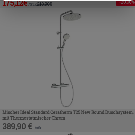
175,12
€
Zustimmung kann durch Klicken auf die Schaltfläche
-
20
,00%
218,90
€
/
STK
„Cookies akzeptieren“ gegeben werden. Wenn Sie auf
die Schaltfläche "X" klicken, können Sie das Surfen erst
nach der Installation der technischen Cookies fortsetzen.
Mischer Ideal Standard Ceratherm T25 New Round Duschsystem,
mit Thermostatmischer Chrom
389,90
€
/
stk