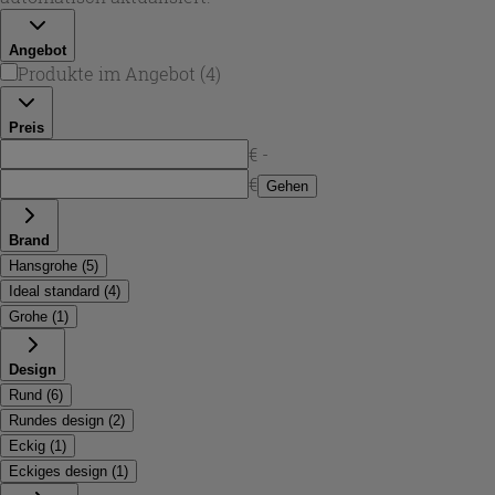
reduziert. So wird deine Dusche komfortabler, sicherer und
alltagstauglich.
Angebot
Produkte im Angebot
(
4
)
Preis
€ -
€
Gehen
Brand
Hansgrohe
(
5
)
Ideal standard
(
4
)
Grohe
(
1
)
Design
Rund
(
6
)
Rundes design
(
2
)
Eckig
(
1
)
Eckiges design
(
1
)