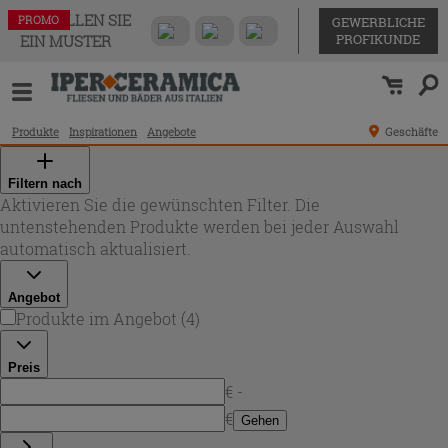
BESTELLEN SIE
PROMO
PROMO
PROMO
PROMO
GEWERBLICHE
PROFIKUNDE
EIN MUSTER
Produkte
Inspirationen
Angebote
Geschäfte
Filtern nach
Aktivieren Sie die gewünschten Filter. Die
untenstehenden Produkte werden bei jeder Auswahl
automatisch aktualisiert.
Angebot
Produkte im Angebot
(
4
)
Preis
€ -
€
Gehen