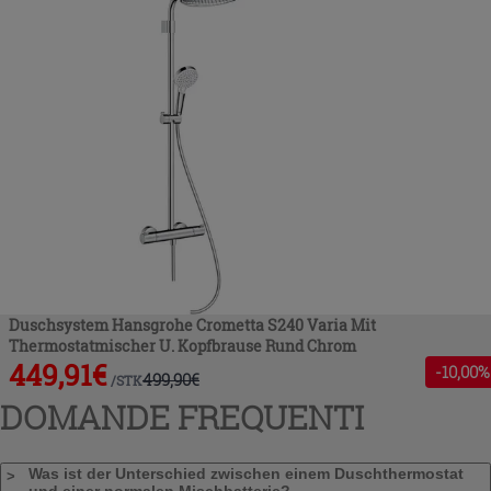
Duschsystem Hansgrohe Crometta S240 Varia Mit
Thermostatmischer U. Kopfbrause Rund Chrom
449,91
€
-
10
,00%
499,90
€
/
STK
DOMANDE FREQUENTI
Was ist der Unterschied zwischen einem Duschthermostat
und einer normalen Mischbatterie?