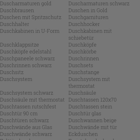
Duscharmaturen gold
Duscharmaturen schwarz
Duschbrausen
Duschen in Gold
Duschen mit Spritzschutz
Duschgarnituren
Duschhalter
Duschhocker
Duschkabinen in U-Form
Duschkabinen mit
schiebetür
Duschklappsitze
Duschköpfe
Duschköpfe edelstahl
Duschkörbe
Duschpaneele schwarz
Duschrinnen
Duschrinnen schwarz
Duschsets
Duschsitz
Duschstange
Duschsystem
Duschsystem mit
thermostat
Duschsystem schwarz
Duschsäule
Duschsäule mit thermostat
Duschtassen 120x70
Duschtassen rutschfest
Duschtassen stein
Duschtür 90 cm
Duschtür glas
Duschtüren schwarz
Duschwannen beige
Duschwände aus Glas
Duschwände mit tür
Duschwände schwarz
Eckduschen