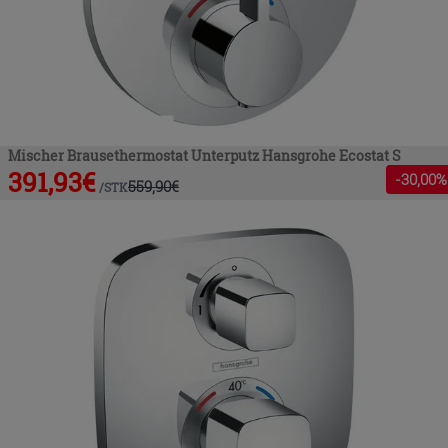
Mischer Brausethermostat Unterputz Hansgrohe Ecostat S
391,93
€
-
30
,00%
559,90
€
/
STK