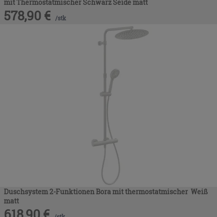
mit Thermostatmischer Schwarz Seide matt
578,90
€
/
stk
Duschsystem 2-Funktionen Bora mit thermostatmischer Weiß
matt
618,90
€
/
stk