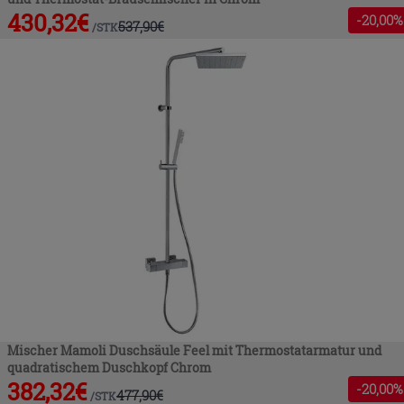
430,32
€
-
20
,00%
537,90
€
/
STK
Mischer Mamoli Duschsäule Feel mit Thermostatarmatur und
quadratischem Duschkopf Chrom
382,32
€
-
20
,00%
477,90
€
/
STK