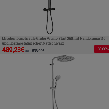
Mischer Duschsäule Grohe Vitalio Start 250 mit Handbrause 110
und Thermostatmischer Mattschwarz
489,23
€
-
30
,00%
698,90
€
/
STK