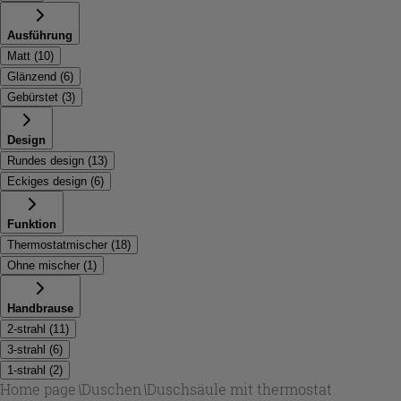
Ausführung
Matt
(
10
)
Glänzend
(
6
)
Gebürstet
(
3
)
Design
Rundes design
(
13
)
Eckiges design
(
6
)
Funktion
Thermostatmischer
(
18
)
Ohne mischer
(
1
)
Handbrause
2-strahl
(
11
)
3-strahl
(
6
)
1-strahl
(
2
)
Home page
\
Duschen
\
Duschsäule mit thermostat