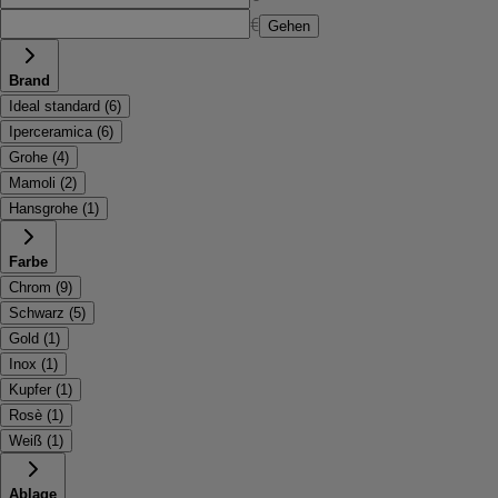
€
Gehen
Brand
Ideal standard
(
6
)
Iperceramica
(
6
)
Grohe
(
4
)
Mamoli
(
2
)
Hansgrohe
(
1
)
Farbe
Chrom
(
9
)
Schwarz
(
5
)
Gold
(
1
)
Inox
(
1
)
Kupfer
(
1
)
Rosè
(
1
)
Weiß
(
1
)
Ablage