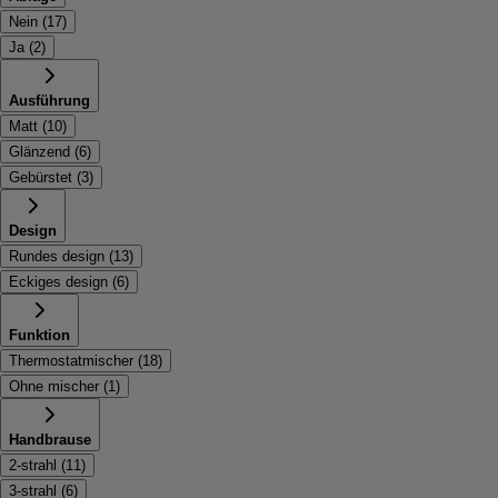
Nein
(
17
)
Ja
(
2
)
Ausführung
Matt
(
10
)
Glänzend
(
6
)
Gebürstet
(
3
)
Design
Rundes design
(
13
)
Eckiges design
(
6
)
Funktion
Thermostatmischer
(
18
)
Ohne mischer
(
1
)
Handbrause
2-strahl
(
11
)
3-strahl
(
6
)