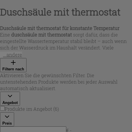
Duschsäule mit thermostat
Duschsäule mit thermostat für konstante Temperatur
Eine
duschsäule mit thermostat
sorgt dafür, dass die
eingestellte Wassertemperatur stabil bleibt – auch wenn
sich der Wasserdruck im Haushalt verändert. Viele
Modelle verfügen über eine Sicherheitsbegrenzung bei
...andere
40 °C und bieten dadurch mehr Schutz für die ganze
Familie. In dieser Auswahl von Iperceramica finden Sie
Filtern nach
Duschsysteme, die auf Komfort, Kontrolle und ein
Aktivieren Sie die gewünschten Filter. Die
sauberes Design ausgelegt sind – ideal für tägliches
untenstehenden Produkte werden bei jeder Auswahl
Duschen ohne lästige Temperaturschwankungen.
automatisch aktualisiert.
Angebot
Produkte im Angebot
(
6
)
Preis
€ -