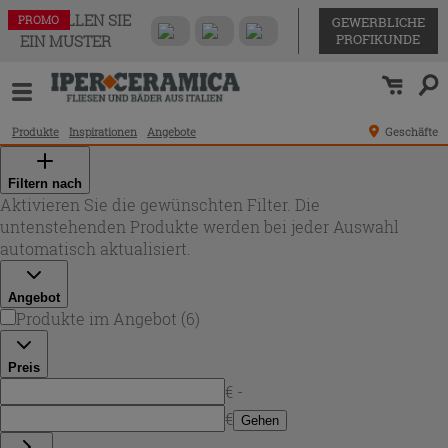
BESTELLEN SIE
PROMO
PROMO
PROMO
PROMO
PROMO
PROMO
GEWERBLICHE
PROFIKUNDE
EIN MUSTER
Produkte
Inspirationen
Angebote
Geschäfte
Filtern nach
Aktivieren Sie die gewünschten Filter. Die
untenstehenden Produkte werden bei jeder Auswahl
automatisch aktualisiert.
Angebot
Produkte im Angebot
(
6
)
Preis
€ -
€
Gehen