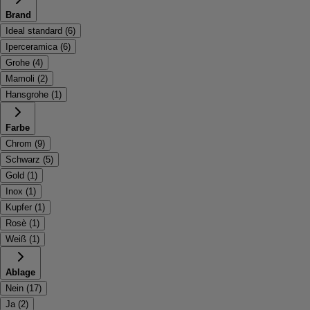
Brand
Ideal standard
(
6
)
Iperceramica
(
6
)
Grohe
(
4
)
Mamoli
(
2
)
Hansgrohe
(
1
)
Farbe
Chrom
(
9
)
Schwarz
(
5
)
Gold
(
1
)
Inox
(
1
)
Kupfer
(
1
)
Rosè
(
1
)
Weiß
(
1
)
Ablage
Nein
(
17
)
Ja
(
2
)