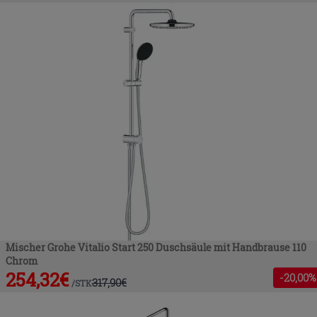
Mischer Grohe Vitalio Start 250 Duschsäule mit Handbrause 110
Chrom
254,32
€
-
20
,00%
317,90
€
/
STK