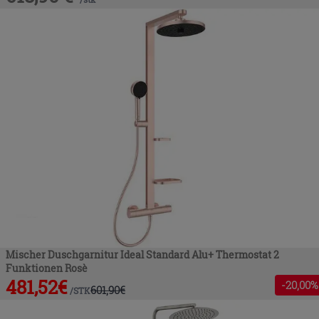
Mischer Duschgarnitur Ideal Standard Alu+ Thermostat 2
Funktionen Rosè
481,52
€
-
20
,00%
601,90
€
/
STK