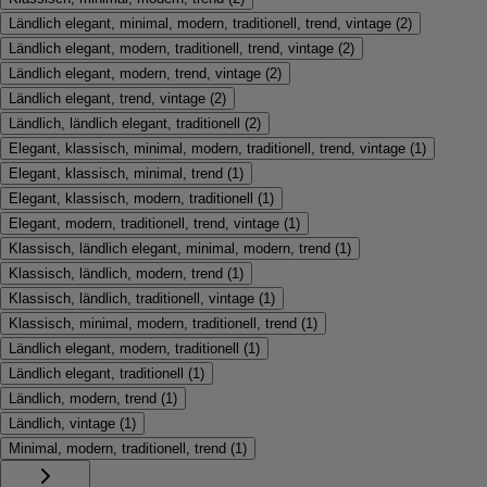
Ländlich elegant, minimal, modern, traditionell, trend, vintage
(
2
)
Ländlich elegant, modern, traditionell, trend, vintage
(
2
)
Ländlich elegant, modern, trend, vintage
(
2
)
Ländlich elegant, trend, vintage
(
2
)
Ländlich, ländlich elegant, traditionell
(
2
)
Elegant, klassisch, minimal, modern, traditionell, trend, vintage
(
1
)
Elegant, klassisch, minimal, trend
(
1
)
Elegant, klassisch, modern, traditionell
(
1
)
Elegant, modern, traditionell, trend, vintage
(
1
)
Klassisch, ländlich elegant, minimal, modern, trend
(
1
)
Klassisch, ländlich, modern, trend
(
1
)
Klassisch, ländlich, traditionell, vintage
(
1
)
Klassisch, minimal, modern, traditionell, trend
(
1
)
Ländlich elegant, modern, traditionell
(
1
)
Ländlich elegant, traditionell
(
1
)
Ländlich, modern, trend
(
1
)
Ländlich, vintage
(
1
)
Minimal, modern, traditionell, trend
(
1
)