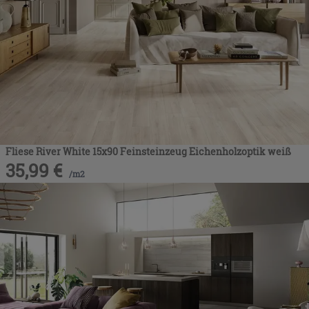
Fliese River White 15x90 Feinsteinzeug Eichenholzoptik weiß
35,99
€
/
m2