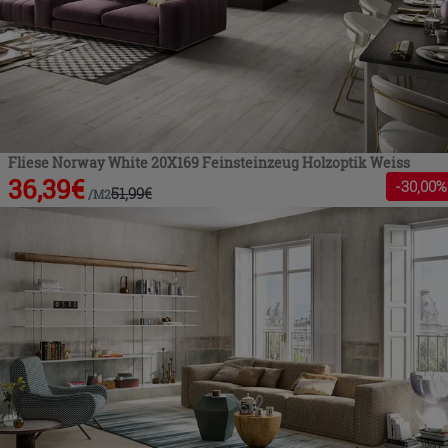
Fliese Norway White 20X169 Feinsteinzeug Holzoptik Weiss
36,39
€
-
30
,00%
51,99
€
/
M2