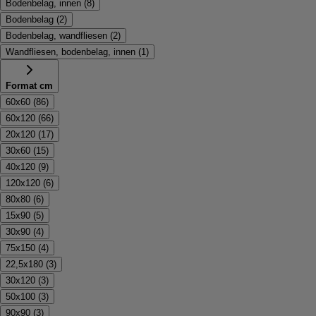
Bodenbelag, innen
(
8
)
Bodenbelag
(
2
)
Bodenbelag, wandfliesen
(
2
)
Wandfliesen, bodenbelag, innen
(
1
)
Format cm
60x60
(
86
)
60x120
(
66
)
20x120
(
17
)
30x60
(
15
)
40x120
(
9
)
120x120
(
6
)
80x80
(
6
)
15x90
(
5
)
30x90
(
4
)
75x150
(
4
)
22,5x180
(
3
)
30x120
(
3
)
50x100
(
3
)
90x90
(
3
)