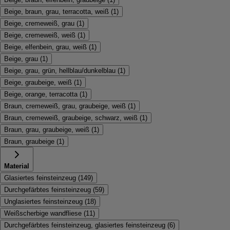
Beige, braun, grau, terracotta, weiß
(
1
)
Beige, cremeweiß, grau
(
1
)
Beige, cremeweiß, weiß
(
1
)
Beige, elfenbein, grau, weiß
(
1
)
Beige, grau
(
1
)
Beige, grau, grün, hellblau/dunkelblau
(
1
)
Beige, graubeige, weiß
(
1
)
Beige, orange, terracotta
(
1
)
Braun, cremeweiß, grau, graubeige, weiß
(
1
)
Braun, cremeweiß, graubeige, schwarz, weiß
(
1
)
Braun, grau, graubeige, weiß
(
1
)
Braun, graubeige
(
1
)
Material
Glasiertes feinsteinzeug
(
149
)
Durchgefärbtes feinsteinzeug
(
59
)
Unglasiertes feinsteinzeug
(
18
)
Weißscherbige wandfliese
(
11
)
Durchgefärbtes feinsteinzeug, glasiertes feinsteinzeug
(
6
)