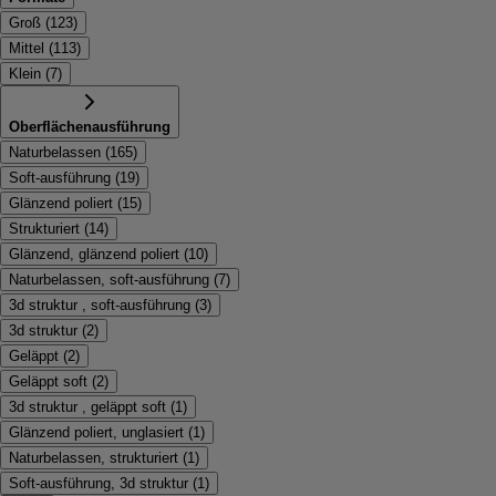
Groß
(
123
)
Mittel
(
113
)
Klein
(
7
)
Oberflächenausführung
Naturbelassen
(
165
)
Soft-ausführung
(
19
)
Glänzend poliert
(
15
)
Strukturiert
(
14
)
Glänzend, glänzend poliert
(
10
)
Naturbelassen, soft-ausführung
(
7
)
3d struktur , soft-ausführung
(
3
)
3d struktur
(
2
)
Geläppt
(
2
)
Geläppt soft
(
2
)
3d struktur , geläppt soft
(
1
)
Glänzend poliert, unglasiert
(
1
)
Naturbelassen, strukturiert
(
1
)
Soft-ausführung, 3d struktur
(
1
)