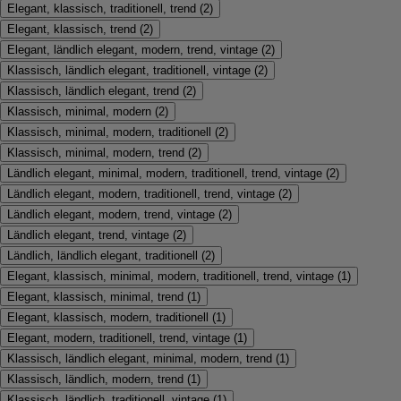
Elegant, klassisch, traditionell, trend
(
2
)
Elegant, klassisch, trend
(
2
)
Elegant, ländlich elegant, modern, trend, vintage
(
2
)
Klassisch, ländlich elegant, traditionell, vintage
(
2
)
Klassisch, ländlich elegant, trend
(
2
)
Klassisch, minimal, modern
(
2
)
Klassisch, minimal, modern, traditionell
(
2
)
Klassisch, minimal, modern, trend
(
2
)
Ländlich elegant, minimal, modern, traditionell, trend, vintage
(
2
)
Ländlich elegant, modern, traditionell, trend, vintage
(
2
)
Ländlich elegant, modern, trend, vintage
(
2
)
Ländlich elegant, trend, vintage
(
2
)
Ländlich, ländlich elegant, traditionell
(
2
)
Elegant, klassisch, minimal, modern, traditionell, trend, vintage
(
1
)
Elegant, klassisch, minimal, trend
(
1
)
Elegant, klassisch, modern, traditionell
(
1
)
Elegant, modern, traditionell, trend, vintage
(
1
)
Klassisch, ländlich elegant, minimal, modern, trend
(
1
)
Klassisch, ländlich, modern, trend
(
1
)
Klassisch, ländlich, traditionell, vintage
(
1
)