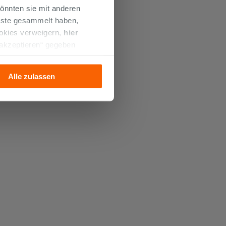
önnten sie mit anderen
enste gesammelt haben,
ookies verweigern,
hier
 akzeptieren“ gegeben
llation der technischen
Alle zulassen