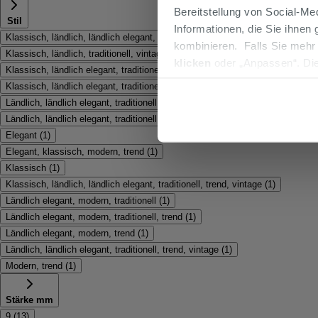
Bereitstellung von Social-M
Stil
Informationen, die Sie ihnen
Klassisch, ländlich, ländlich elegant, traditionell, vintage
(
9
)
kombinieren. Falls Sie mehr
Klassisch, ländlich, traditionell, vintage
(
3
)
klicken
oder „Anpassen“. Die
Klassisch, ländlich elegant, traditionell, trend, vintage
(
2
)
werden. Wenn Sie auf die Sch
Klassisch, ländlich elegant, traditionell, vintage
(
2
)
Cookies fortsetzen.
Ländlich, ländlich elegant, traditionell
(
2
)
Ländlich, ländlich elegant, traditionell, vintage
(
2
)
Elegant
(
1
)
Elegant, klassisch, modern, trend
(
1
)
Klassisch
(
1
)
Klassisch, ländlich, ländlich elegant, traditionell, trend, vintage
(
1
)
Ländlich elegant, modern, traditionell
(
1
)
Ländlich elegant, modern, traditionell, trend
(
1
)
Ländlich elegant, modern, trend
(
1
)
Ländlich, ländlich elegant, traditionell, trend, vintage
(
1
)
Modern, trend
(
1
)
Stärke mm
9
(
13
)