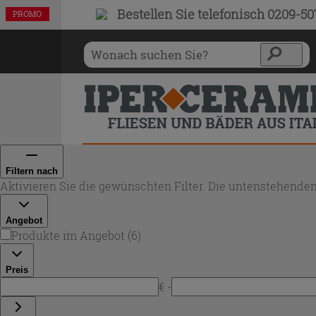
Bestellen Sie
telefonisch 0209-5
PROMO
PROMO
PROMO
PROMO
PROMO
PROMO
Filtern nach
Aktivieren Sie die gewünschten Filter. Die untenstehenden
Angebot
Produkte im Angebot
(
6
)
Preis
€ -