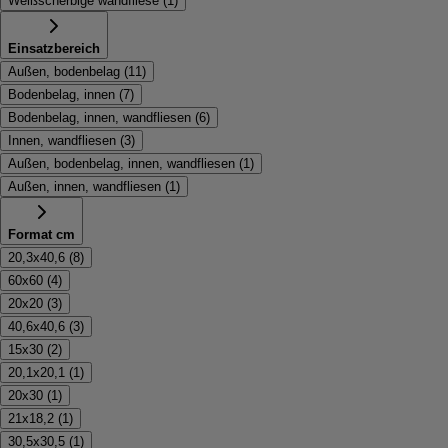
Weißscherbige wandfliese
(
1
)
Einsatzbereich
Außen, bodenbelag
(
11
)
Bodenbelag, innen
(
7
)
Bodenbelag, innen, wandfliesen
(
6
)
Innen, wandfliesen
(
3
)
Außen, bodenbelag, innen, wandfliesen
(
1
)
Außen, innen, wandfliesen
(
1
)
Format cm
20,3x40,6
(
8
)
60x60
(
4
)
20x20
(
3
)
40,6x40,6
(
3
)
15x30
(
2
)
20,1x20,1
(
1
)
20x30
(
1
)
21x18,2
(
1
)
30,5x30,5
(
1
)