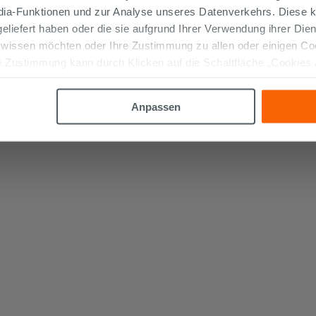
edia-Funktionen und zur Analyse unseres Datenverkehrs. Diese k
 geliefert haben oder die sie aufgrund Ihrer Verwendung ihrer Di
 wissen möchten oder Ihre Zustimmung zu allen oder einigen C
 Zustimmung kann durch Klicken auf die Schaltfläche „Cookies
altfläche "X" klicken, können Sie das Surfen erst nach der Insta
Anpassen