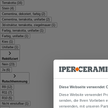
Terrakotta
(
16
)
Stein
(
4
)
Cementina, dekoriert, farbig
(
2
)
Cementina, terrakotta, unifarbe
(
2
)
3d-struktur, terrakotta, ziegelmauer
(
1
)
Farbig, terrakotta, unifarbe
(
1
)
Farbig, unifarbe
(
1
)
Kies
(
1
)
Unifarbe
(
1
)
Rektifiziert
Nein
(
23
)
Ja
(
6
)
Rutschhemmung
Diese Webseite verwendet 
R9
(
12
)
R11
(
7
)
Diese Website verwendet Prof
R10
(
5
)
senden, die Ihren Vorlieben 
Nicht einstufbar
(
1
)
verwenden, mit unseren Part