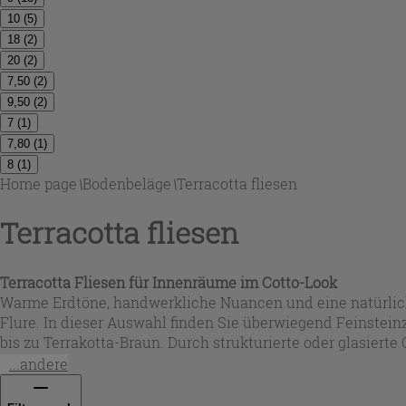
10
(
5
)
18
(
2
)
20
(
2
)
7,50
(
2
)
9,50
(
2
)
7
(
1
)
7,80
(
1
)
8
(
1
)
Home page
\
Bodenbeläge
\
Terracotta fliesen
Terracotta fliesen
Terracotta Fliesen für Innenräume im Cotto-Look
Warme Erdtöne, handwerkliche Nuancen und eine natürlic
Flure. In dieser Auswahl finden Sie überwiegend Feinsteinz
bis zu Terrakotta-Braun. Durch strukturierte oder glasiert
Einrichtungsstilen kombinieren.
...andere