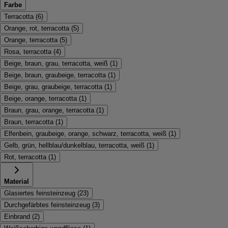
Farbe
Terracotta
(
6
)
Orange, rot, terracotta
(
5
)
Orange, terracotta
(
5
)
Rosa, terracotta
(
4
)
Beige, braun, grau, terracotta, weiß
(
1
)
Beige, braun, graubeige, terracotta
(
1
)
Beige, grau, graubeige, terracotta
(
1
)
Beige, orange, terracotta
(
1
)
Braun, grau, orange, terracotta
(
1
)
Braun, terracotta
(
1
)
Elfenbein, graubeige, orange, schwarz, terracotta, weiß
(
1
)
Gelb, grün, hellblau/dunkelblau, terracotta, weiß
(
1
)
Rot, terracotta
(
1
)
Material
Glasiertes feinsteinzeug
(
23
)
Durchgefärbtes feinsteinzeug
(
3
)
Einbrand
(
2
)