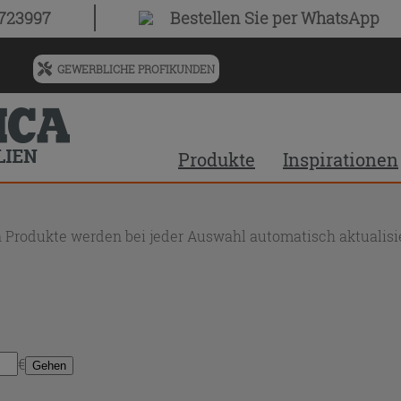
0723997
Bestellen Sie
per WhatsApp
GEWERBLICHE PROFIKUNDEN
Menü
für
vorgeschlagenen
Siteinhalt
Produkte
Inspirationen
und
Suchprotokoll
 Produkte werden bei jeder Auswahl automatisch aktualisie
€
Gehen