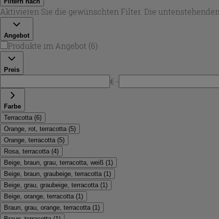
Filtern nach
Aktivieren Sie die gewünschten Filter. Die untenstehenden
Angebot
Produkte im Angebot
(
6
)
Preis
€ -
Farbe
Terracotta
(
6
)
Orange, rot, terracotta
(
5
)
Orange, terracotta
(
5
)
Rosa, terracotta
(
4
)
Beige, braun, grau, terracotta, weiß
(
1
)
Beige, braun, graubeige, terracotta
(
1
)
Beige, grau, graubeige, terracotta
(
1
)
Beige, orange, terracotta
(
1
)
Braun, grau, orange, terracotta
(
1
)
Braun, terracotta
(
1
)