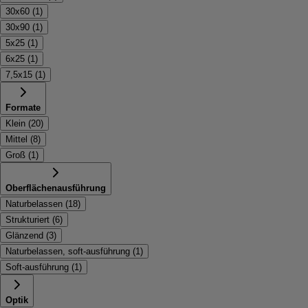
30x60
(
1
)
30x90
(
1
)
5x25
(
1
)
6x25
(
1
)
7,5x15
(
1
)
Formate
Klein
(
20
)
Mittel
(
8
)
Groß
(
1
)
Oberflächenausführung
Naturbelassen
(
18
)
Strukturiert
(
6
)
Glänzend
(
3
)
Naturbelassen, soft-ausführung
(
1
)
Soft-ausführung
(
1
)
Optik