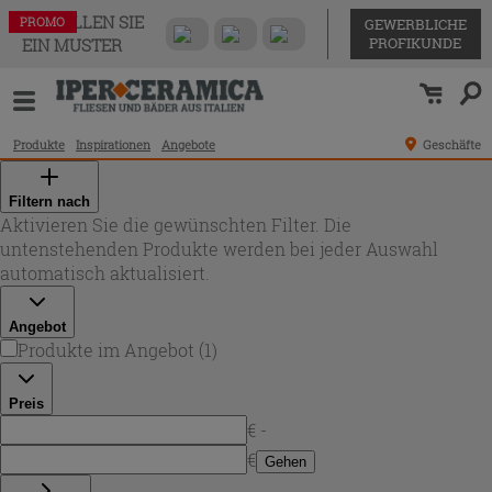
BESTELLEN SIE
PROMO
GEWERBLICHE
PROFIKUNDE
EIN MUSTER
Produkte
Inspirationen
Angebote
Geschäfte
Filtern nach
Aktivieren Sie die gewünschten Filter. Die
untenstehenden Produkte werden bei jeder Auswahl
automatisch aktualisiert.
Angebot
Produkte im Angebot
(
1
)
Preis
€ -
€
Gehen