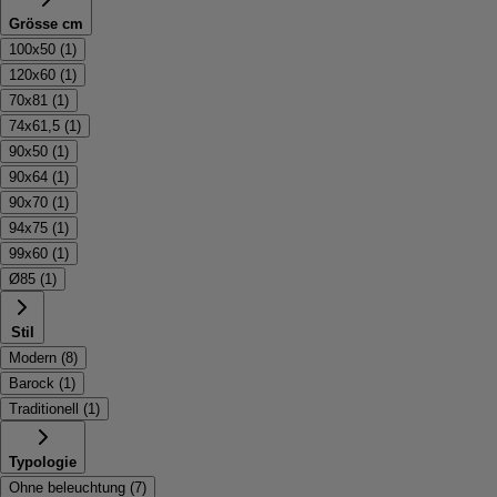
Grösse cm
100x50
(
1
)
120x60
(
1
)
70x81
(
1
)
74x61,5
(
1
)
90x50
(
1
)
90x64
(
1
)
90x70
(
1
)
94x75
(
1
)
99x60
(
1
)
Ø85
(
1
)
Stil
Modern
(
8
)
Barock
(
1
)
Traditionell
(
1
)
Typologie
Ohne beleuchtung
(
7
)