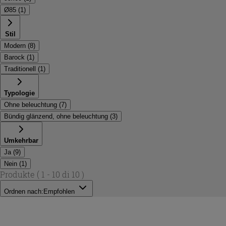
Ø85
(
1
)
Stil
Modern
(
8
)
Barock
(
1
)
Traditionell
(
1
)
Typologie
Ohne beleuchtung
(
7
)
Bündig glänzend, ohne beleuchtung
(
3
)
Umkehrbar
Ja
(
9
)
Nein
(
1
)
Produkte
( 1 - 10 di 10 )
Ordnen nach:
Empfohlen