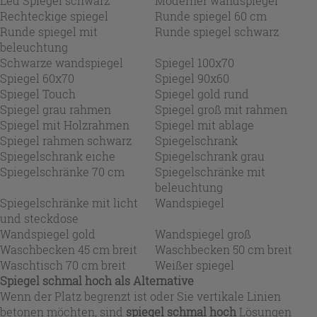
Led Spiegel schwarz
Moderner wandspiegel
Rechteckige spiegel
Runde spiegel 60 cm
Runde spiegel mit
Runde spiegel schwarz
beleuchtung
Schwarze wandspiegel
Spiegel 100x70
Spiegel 60x70
Spiegel 90x60
Spiegel Touch
Spiegel gold rund
Spiegel grau rahmen
Spiegel groß mit rahmen
Spiegel mit Holzrahmen
Spiegel mit ablage
Spiegel rahmen schwarz
Spiegelschrank
Spiegelschrank eiche
Spiegelschrank grau
Spiegelschränke 70 cm
Spiegelschränke mit
beleuchtung
Spiegelschränke mit licht
Wandspiegel
und steckdose
Wandspiegel gold
Wandspiegel groß
Waschbecken 45 cm breit
Waschbecken 50 cm breit
Waschtisch 70 cm breit
Weißer spiegel
Spiegel schmal hoch als Alternative
Wenn der Platz begrenzt ist oder Sie vertikale Linien
betonen möchten, sind
spiegel schmal hoch
Lösungen