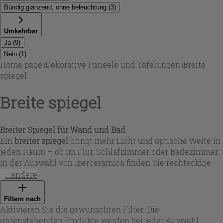
Bündig glänzend, ohne beleuchtung
(
3
)
Umkehrbar
Ja
(
9
)
Nein
(
1
)
Home page
\
Dekorative Paneele und Täfelungen
\
Breite
spiegel
Breite spiegel
Breiter Spiegel für Wand und Bad
Ein
breiter spiegel
bringt mehr Licht und optische Weite in
jeden Raum – ob im Flur, Schlafzimmer oder Badezimmer.
In der Auswahl von Iperceramica finden Sie rechteckige
Wandspiegel in großzügigen Formaten wie 90x70, 94x75
...andere
oder 150x80 cm sowie runde Varianten bis Ø100 cm. Je
nach Stil passen glänzende, bündige Designs perfekt zu
Filtern nach
modernen Einrichtungen, während reich verzierte Rahmen
Aktivieren Sie die gewünschten Filter. Die
in Weiß oder Silber klassische Akzente setzen. Viele
untenstehenden Produkte werden bei jeder Auswahl