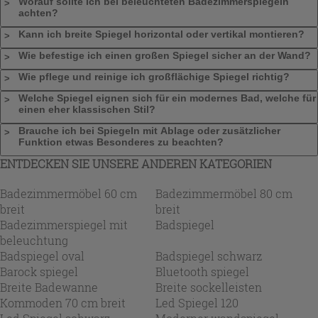
Worauf sollte ich bei beleuchteten Badezimmerspiegeln
achten?
Kann ich breite Spiegel horizontal oder vertikal montieren?
Wie befestige ich einen großen Spiegel sicher an der Wand?
Wie pflege und reinige ich großflächige Spiegel richtig?
Welche Spiegel eignen sich für ein modernes Bad, welche für
einen eher klassischen Stil?
Brauche ich bei Spiegeln mit Ablage oder zusätzlicher
Funktion etwas Besonderes zu beachten?
ENTDECKEN SIE UNSERE ANDEREN KATEGORIEN
Badezimmermöbel 60 cm
Badezimmermöbel 80 cm
breit
breit
Badezimmerspiegel mit
Badspiegel
beleuchtung
Badspiegel oval
Badspiegel schwarz
Barock spiegel
Bluetooth spiegel
Breite Badewanne
Breite sockelleisten
Kommoden 70 cm breit
Led Spiegel 120