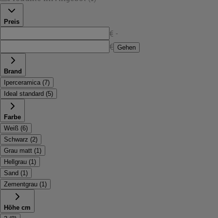
Preis
€ -
€
Gehen
Brand
Iperceramica
(
7
)
Ideal standard
(
5
)
Farbe
Weiß
(
6
)
Schwarz
(
2
)
Grau matt
(
1
)
Hellgrau
(
1
)
Sand
(
1
)
Zementgrau
(
1
)
Höhe cm