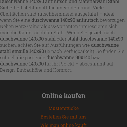
Duschwanne 140x90 antirutsch und Materialwahl Stahl
Sicherheit steht im Alltag im Vordergrund: Viele
Oberflächen sind rutschhemmend ausgeführt – ideal,
wenn Sie eine
duschwanne 140x90 antirutsch
bevorzugen.
Neben Harz-/Mineralguss-Varianten interessieren sich
manche Käufer auch für Stahl: Wenn Sie gezielt nach
duschwanne 140x90 stahl
oder
stahl duschwanne 140x90
suchen, achten Sie auf Ausführungen wie
duschwanne
stahl emaille 140x90
(je nach Verfügbarkeit). So finden Sie
schnell die passende
duschwanne 90x140
bzw.
duschwanne 140x90
für Ihr Projekt – abgestimmt auf
Design, Einbauhöhe und Komfort.
Online kaufen
Musterstücke
Bestellen Sie mit uns
Wie man online kauft