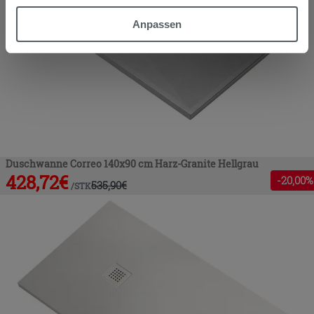
gesammelt haben, kombinieren. Falls Sie mehr wissen
möchten oder Ihre Zustimmung zu allen oder einigen
Anpassen
Cookies verweigern,
hier klicken
oder „Anpassen“. Die
Zustimmung kann durch Klicken auf die Schaltfläche
„Cookies akzeptieren“ gegeben werden. Wenn Sie auf
die Schaltfläche "X" klicken, können Sie das Surfen erst
nach der Installation der technischen Cookies fortsetzen.
Duschwanne Correo 140x90 cm Harz-Granite Hellgrau
428,72
€
-
20
,00%
535,90
€
/
STK