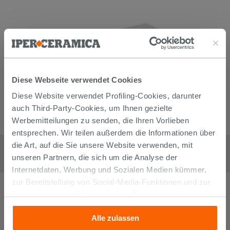
Diese Webseite verwendet Cookies
Diese Website verwendet Profiling-Cookies, darunter
auch Third-Party-Cookies, um Ihnen gezielte
Werbemitteilungen zu senden, die Ihren Vorlieben
entsprechen. Wir teilen außerdem die Informationen über
Duschwanne Ideal Standard Ultraflat-S i.Life Rechteckig 140x90
die Art, auf die Sie unsere Website verwenden, mit
cm Weißes Harz
unseren Partnern, die sich um die Analyse der
609,90
€
/
stk
Internetdaten, Werbung und Sozialen Medien kümmer,
zur Bereitstellung von Social-Media-Funktionen und zur
Analyse unseres Datenverkehrs. Diese könnten sie mit
anderen Informationen, die Sie ihnen geliefert haben oder
Alle zulassen
die sie aufgrund Ihrer Verwendung ihrer Dienste