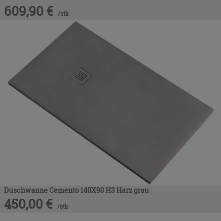
609,90
€
/
stk
Duschwanne Cemento 140X90 H3 Harz grau
450,00
€
/
stk