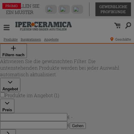
BESTELLEN SIE
PROMO
GEWERBLICHE
PROFIKUNDE
EIN MUSTER
Produkte
Inspirationen
Angebote
Geschäfte
Filtern nach
Aktivieren Sie die gewünschten Filter. Die
untenstehenden Produkte werden bei jeder Auswahl
automatisch aktualisiert.
Angebot
Produkte im Angebot
(
1
)
Preis
€ -
€
Gehen