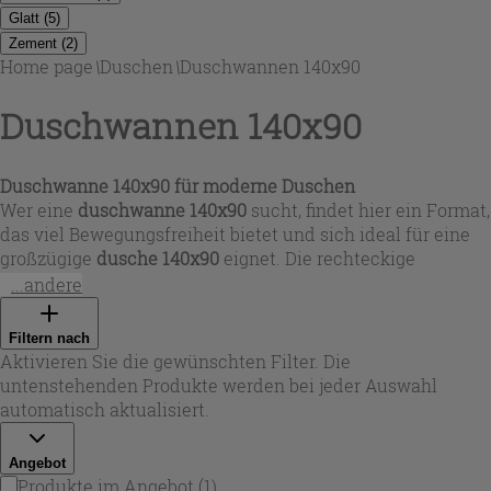
Glatt
(
5
)
Zement
(
2
)
Home page
\
Duschen
\
Duschwannen 140x90
Duschwannen 140x90
Duschwanne 140x90 für moderne Duschen
Wer eine
duschwanne 140x90
sucht, findet hier ein Format,
das viel Bewegungsfreiheit bietet und sich ideal für eine
großzügige
dusche 140x90
eignet. Die rechteckige
duschwanne 140 x 90
passt sowohl in Neubauten als auch
...andere
in Renovierungen und wirkt durch die klaren Linien
besonders zeitgemäß. In der Auswahl stehen verschiedene
Filtern nach
Oberflächen und Farbwelten – von klassischem Weiß über
Aktivieren Sie die gewünschten Filter. Die
Hellgrau und Zementgrau bis hin zu Sandtönen und
untenstehenden Produkte werden bei jeder Auswahl
Schwarz – damit sich Ihre
duschwanne 140
perfekt in das
automatisch aktualisiert.
Badkonzept einfügt. Bei Iperceramica wählen Sie gezielt
nach Optik, Haptik und gewünschtem Einbaustil.
Angebot
Produkte im Angebot
(
1
)