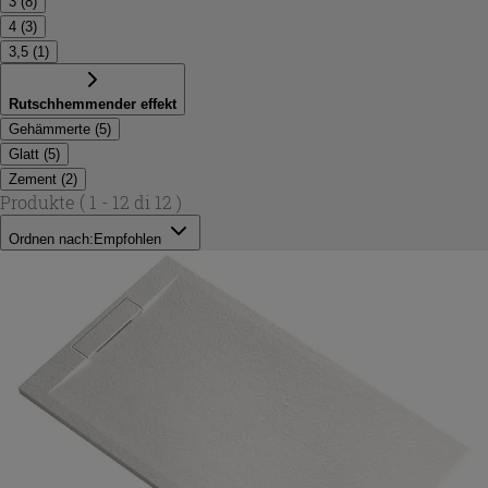
3
(
8
)
4
(
3
)
3,5
(
1
)
Rutschhemmender effekt
Gehämmerte
(
5
)
Glatt
(
5
)
Zement
(
2
)
Produkte
( 1 - 12 di 12 )
Ordnen nach:
Empfohlen