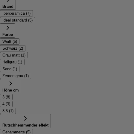
Brand
Iperceramica
(
7
)
Ideal standard
(
5
)
Farbe
Weiß
(
6
)
Schwarz
(
2
)
Grau matt
(
1
)
Hellgrau
(
1
)
Sand
(
1
)
Zementgrau
(
1
)
Höhe cm
3
(
8
)
4
(
3
)
3,5
(
1
)
Rutschhemmender effekt
Gehämmerte
(
5
)