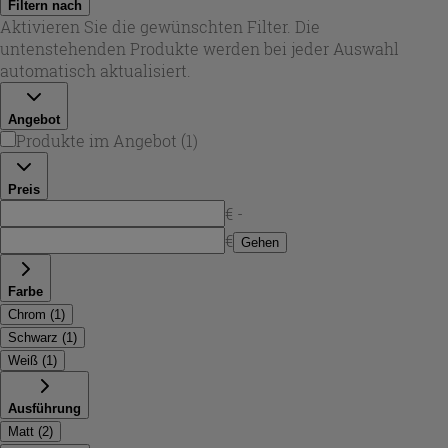
Filtern nach
badezimmer klein
. Je nach Bedarf stehen vertikale,
Aktivieren Sie die gewünschten Filter. Die
minimalistische Modelle sowie Leiter-Varianten zur
untenstehenden Produkte werden bei jeder Auswahl
Verfügung – für eine gleichmäßige Wärmeabgabe auch in
automatisch aktualisiert.
Nischen und schmalen Wandbereichen. Bei Iperceramica
entdecken Sie platzsparende Heizkörper, die Funktion und
Angebot
Einrichtung stilvoll verbinden.
Produkte im Angebot
(
1
)
Preis
€ -
€
Gehen
Farbe
Chrom
(
1
)
Schwarz
(
1
)
Weiß
(
1
)
Ausführung
Matt
(
2
)