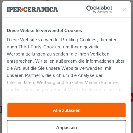
Diese Webseite verwendet Cookies
Diese Website verwendet Profiling-Cookies, darunter
auch Third-Party-Cookies, um Ihnen gezielte
Werbemitteilungen zu senden, die Ihren Vorlieben
entsprechen. Wir teilen außerdem die Informationen über
die Art, auf die Sie unsere Website verwenden, mit
unseren Partnern, die sich um die Analyse der
Internetdaten, Werbung und Sozialen Medien kümmer,
zur Bereitstellung von Social-Media-Funktionen und zur
Vertikale Handtuch-Designheizkörper Gardenia 50Xh69 Chrom
63,56
€
-
60
,00%
Analyse unseres Datenverkehrs. Diese könnten sie mit
158,90
€
/
STK
anderen Informationen, die Sie ihnen geliefert haben oder
DOMANDE FREQUENTI
Alle zulassen
die sie aufgrund Ihrer Verwendung ihrer Dienste
gesammelt haben, kombinieren. Falls Sie mehr wissen
Worauf sollte ich bei der Auswahl eines kleinen
möchten oder Ihre Zustimmung zu allen oder einigen
Anpassen
Handtuchheizkörpers für ein kleines Bad oder Gäste-WC
Cookies verweigern,
hier klicken
oder „Anpassen“. Die