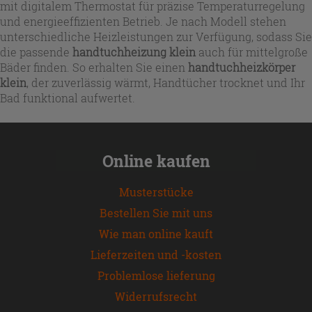
mit digitalem Thermostat für präzise Temperaturregelung
und energieeffizienten Betrieb. Je nach Modell stehen
unterschiedliche Heizleistungen zur Verfügung, sodass Sie
die passende
handtuchheizung klein
auch für mittelgroße
Bäder finden. So erhalten Sie einen
handtuchheizkörper
klein
, der zuverlässig wärmt, Handtücher trocknet und Ihr
Bad funktional aufwertet.
Online kaufen
Musterstücke
Bestellen Sie mit uns
Wie man online kauft
Lieferzeiten und -kosten
Problemlose lieferung
Widerrufsrecht