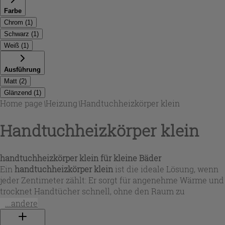
Farbe
Chrom
(
1
)
Schwarz
(
1
)
Weiß
(
1
)
Ausführung
Matt
(
2
)
Glänzend
(
1
)
Home page
\
Heizung
\
Handtuchheizkörper klein
Handtuchheizkörper klein
handtuchheizkörper klein für kleine Bäder
Ein
handtuchheizkörper klein
ist die ideale Lösung, wenn
jeder Zentimeter zählt: Er sorgt für angenehme Wärme und
trocknet Handtücher schnell, ohne den Raum zu
überladen. In dieser Auswahl finden Sie kompakte Maße
...andere
wie 69x50 cm oder 77 cm Höhe, perfekt als
handtuchheizkörper kleines bad
und als
heizung