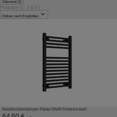
Glänzend
(
1
)
Produkte
( 1 - 3 di 3 )
Ordnen nach:
Empfohlen
Handtuchheizkörper Flame 69x50 Schwarz matt
64,90
€