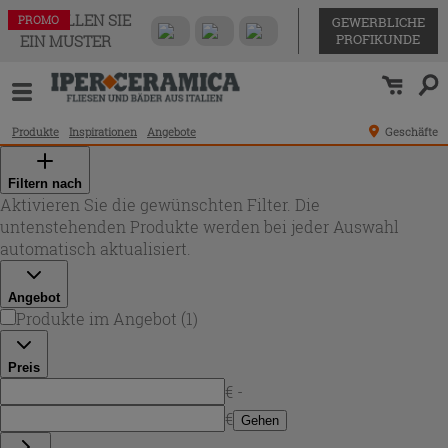
BESTELLEN SIE
PROMO
GEWERBLICHE
PROFIKUNDE
EIN MUSTER
Produkte
Inspirationen
Angebote
Geschäfte
Filtern nach
Aktivieren Sie die gewünschten Filter. Die
untenstehenden Produkte werden bei jeder Auswahl
automatisch aktualisiert.
Angebot
Produkte im Angebot
(
1
)
Preis
€ -
€
Gehen