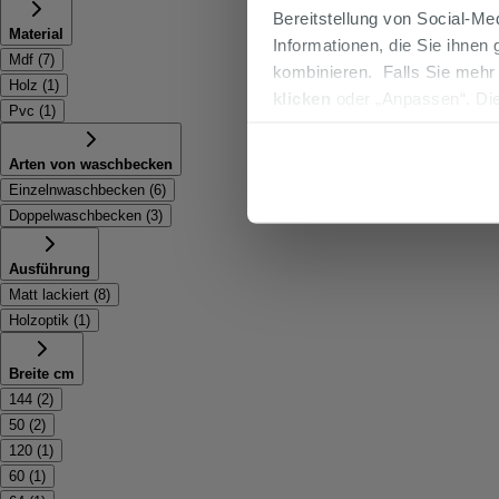
Bereitstellung von Social-M
Material
Informationen, die Sie ihnen
Mdf
(
7
)
kombinieren. Falls Sie mehr
Holz
(
1
)
klicken
oder „Anpassen“. Die
Pvc
(
1
)
werden. Wenn Sie auf die Sch
Cookies fortsetzen.
Arten von waschbecken
Einzelnwaschbecken
(
6
)
Doppelwaschbecken
(
3
)
Ausführung
Matt lackiert
(
8
)
Holzoptik
(
1
)
Breite cm
144
(
2
)
50
(
2
)
120
(
1
)
60
(
1
)