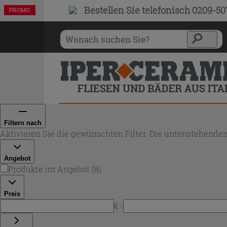
Bestellen Sie
telefonisch 0209-5
PROMO
PROMO
PROMO
PROMO
PROMO
PROMO
PROMO
PROMO
Filtern nach
Aktivieren Sie die gewünschten Filter. Die untenstehenden
Angebot
Produkte im Angebot
(
8
)
Preis
€ -