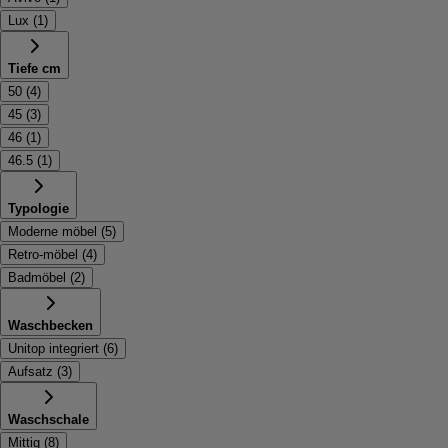
Lux
(
1
)
Tiefe cm
50
(
4
)
45
(
3
)
46
(
1
)
46.5
(
1
)
Typologie
Moderne möbel
(
5
)
Retro-möbel
(
4
)
Badmöbel
(
2
)
Waschbecken
Unitop integriert
(
6
)
Aufsatz
(
3
)
Waschschale
Mittig
(
8
)