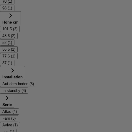
70
(
1
)
98
(
1
)
Höhe cm
101.5
(
3
)
43.6
(
2
)
52
(
1
)
56.6
(
1
)
77.6
(
1
)
87
(
1
)
Installation
Auf dem boden
(
5
)
In standby
(
4
)
Serie
Atlas
(
4
)
Faro
(
3
)
Avivo
(
1
)
Lux
(
1
)