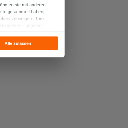
önnten sie mit anderen
enste gesammelt haben,
ookies verweigern,
hier
 akzeptieren“ gegeben
llation der technischen
Alle zulassen