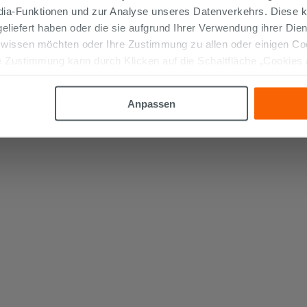
edia-Funktionen und zur Analyse unseres Datenverkehrs. Diese k
 geliefert haben oder die sie aufgrund Ihrer Verwendung ihrer Di
 wissen möchten oder Ihre Zustimmung zu allen oder einigen C
 Zustimmung kann durch Klicken auf die Schaltfläche „Cookies
altfläche "X" klicken, können Sie das Surfen erst nach der Insta
Anpassen