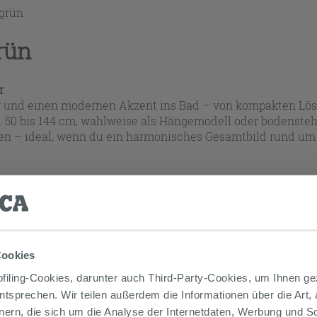
grün
rün
r
r und einen modernen Akzent ins Bad – von kompakten Lös
ca. 50 bis 144 cm, wahlweise als Hängemodell oder bodenst
eren – ideal, wenn du ein harmonisches Gesamtbild rund u
 Produkte werden bei jeder Auswahl automatisch aktualisie
Cookies
iling-Cookies, darunter auch Third-Party-Cookies, um Ihnen ge
entsprechen. Wir teilen außerdem die Informationen über die Art,
€
Gehen
nern, die sich um die Analyse der Internetdaten, Werbung und 