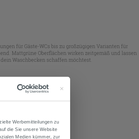
ungen für Gäste-WCs bis zu großzügigen Varianten für
ehend. Mattgrüne Oberflächen wirken zeitgemäß und lassen
m dein Waschbecken schaffen möchtest.
rt.
zielte Werbemitteilungen zu
 auf die Sie unsere Website
Sozialen Medien kümmer, zur