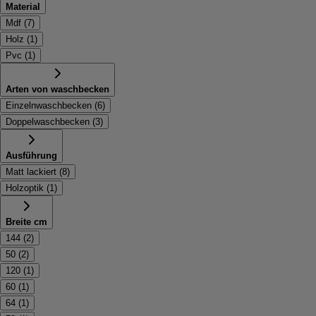
Material
Mdf
(
7
)
Holz
(
1
)
Pvc
(
1
)
Arten von waschbecken
Einzelnwaschbecken
(
6
)
Doppelwaschbecken
(
3
)
Ausführung
Matt lackiert
(
8
)
Holzoptik
(
1
)
Breite cm
144
(
2
)
50
(
2
)
120
(
1
)
60
(
1
)
64
(
1
)