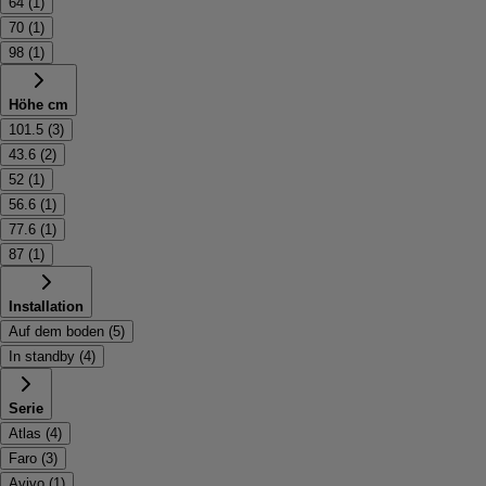
64
(
1
)
70
(
1
)
98
(
1
)
Höhe cm
101.5
(
3
)
43.6
(
2
)
52
(
1
)
56.6
(
1
)
77.6
(
1
)
87
(
1
)
Installation
Auf dem boden
(
5
)
In standby
(
4
)
Serie
Atlas
(
4
)
Faro
(
3
)
Avivo
(
1
)