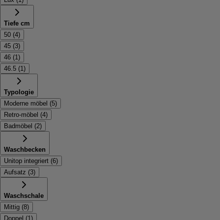
Tiefe cm
50
(
4
)
45
(
3
)
46
(
1
)
46.5
(
1
)
Typologie
Moderne möbel
(
5
)
Retro-möbel
(
4
)
Badmöbel
(
2
)
Waschbecken
Unitop integriert
(
6
)
Aufsatz
(
3
)
Waschschale
Mittig
(
8
)
Doppel
(
1
)