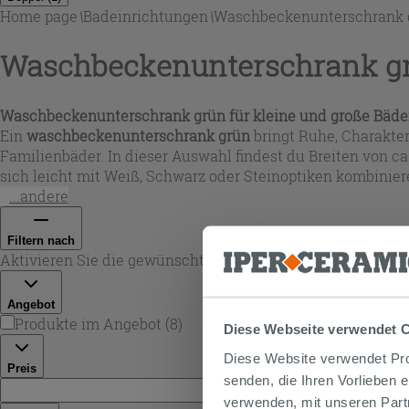
Home page
\
Badeinrichtungen
\
Waschbeckenunterschrank 
Waschbeckenunterschrank g
Waschbeckenunterschrank grün für kleine und große Bäde
Ein
waschbeckenunterschrank grün
bringt Ruhe, Charakte
Familienbäder. In dieser Auswahl findest du Breiten von 
sich leicht mit Weiß, Schwarz oder Steinoptiken kombini
...andere
Filtern nach
Aktivieren Sie die gewünschten Filter. Die untenstehenden
Angebot
Produkte im Angebot
(
8
)
Diese Webseite verwendet 
Diese Website verwendet Prof
Preis
senden, die Ihren Vorlieben 
€ -
verwenden, mit unseren Part