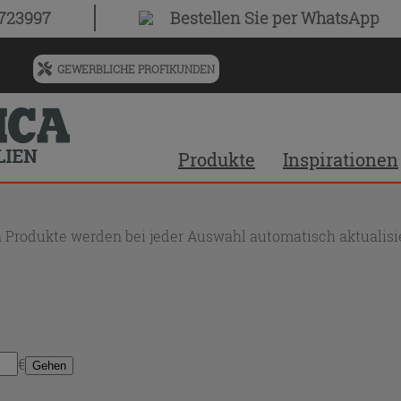
0723997
Bestellen Sie
per WhatsApp
GEWERBLICHE PROFIKUNDEN
Menü
für
vorgeschlagenen
Siteinhalt
Produkte
Inspirationen
und
Suchprotokoll
 Produkte werden bei jeder Auswahl automatisch aktualisie
€
Gehen