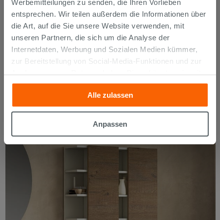
Werbemitteilungen zu senden, die Ihren Vorlieben
entsprechen. Wir teilen außerdem die Informationen über
die Art, auf die Sie unsere Website verwenden, mit
unseren Partnern, die sich um die Analyse der
Internetdaten, Werbung und Sozialen Medien kümmer,
zur Bereitstellung von Social-Media-Funktionen und zur
Analyse unseres Datenverkehrs. Diese könnten sie mit
anderen Informationen, die Sie ihnen geliefert haben oder
Alle zulassen
die sie aufgrund Ihrer Verwendung ihrer Dienste
gesammelt haben, kombinieren. Falls Sie mehr wissen
Lampen
möchten oder Ihre Zustimmung zu allen oder einigen
Anpassen
Cookies verweigern,
hier klicken
oder „Anpassen“. Die
Zustimmung kann durch Klicken auf die Schaltfläche
„Cookies akzeptieren“ gegeben werden. Wenn Sie auf
die Schaltfläche "X" klicken, können Sie das Surfen erst
nach der Installation der technischen Cookies fortsetzen.