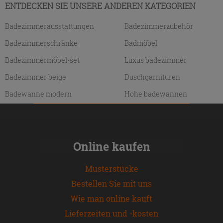
ENTDECKEN SIE UNSERE ANDEREN KATEGORIEN
Badezimmerausstattungen
Badezimmerzubehör
Badezimmerschränke
Badmöbel
Badezimmermöbel-set
Luxus badezimmer
Badezimmer beige
Duschgarnituren
Badewanne modern
Hohe badewannen
Online kaufen
Musterstücke
Bestellen Sie mit uns
Wie man online kauft
Lieferzeiten und -kosten