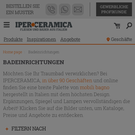
Produktverzeichnis
BESTELLEN SIE
GEWERBLICHE
PROFIKUNDE
EIN MUSTER
Produkte
Inspirationen
Angebote
Geschäfte
Home page
\
Badeinrichtungen
BADEINRICHTUNGEN
Möchten Sie Ihr Traumbad verwirklichen? Bei
IPERCERAMICA,
in über 90 Geschäften
und online
finden Sie eine breite Palette von
mobili bagno
hergestellt in Italien mit dem höchsten Design.
Ergänzungen, Spiegel und Lampen vervollständigen die
Arbeit! Klicken Sie auf die Bilder unten, um Kataloge,
Preise und Angebote zu entdecken.
Drücken
FILTERN NACH
Sie