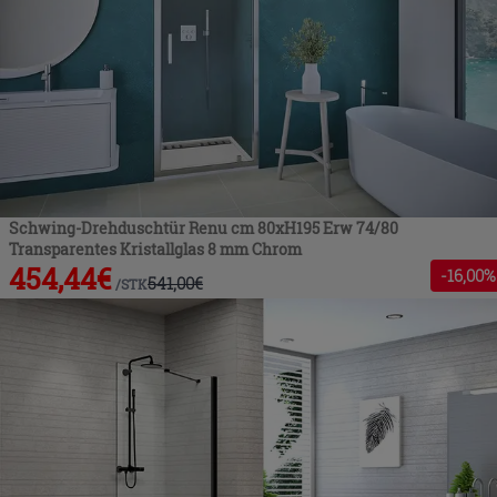
Schwing-Drehduschtür Renu cm 80xH195 Erw 74/80
Transparentes Kristallglas 8 mm Chrom
454,44
€
-
16
,00%
541,00
€
/
STK