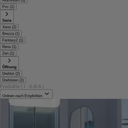
Aluminium
(
5
)
Pvc
(
1
)
Serie
Xeno
(
2
)
Brezza
(
1
)
Fantasy2
(
1
)
Renu
(
1
)
Zen
(
1
)
Öffnung
Drehtür
(
2
)
Drehtüren
(
2
)
Produkte
( 1 - 6 di 6 )
Ordnen nach:
Empfohlen