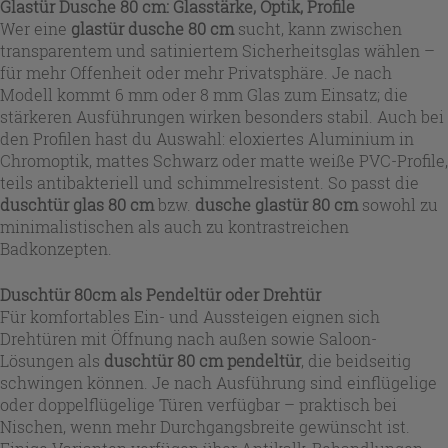
Glastür Dusche 80 cm: Glasstärke, Optik, Profile
Wer eine
glastür dusche 80 cm
sucht, kann zwischen
transparentem und satiniertem Sicherheitsglas wählen –
für mehr Offenheit oder mehr Privatsphäre. Je nach
Modell kommt 6 mm oder 8 mm Glas zum Einsatz; die
stärkeren Ausführungen wirken besonders stabil. Auch bei
den Profilen hast du Auswahl: eloxiertes Aluminium in
Chromoptik, mattes Schwarz oder matte weiße PVC-Profile,
teils antibakteriell und schimmelresistent. So passt die
duschtür glas 80 cm
bzw.
dusche glastür 80 cm
sowohl zu
minimalistischen als auch zu kontrastreichen
Badkonzepten.
Duschtür 80cm als Pendeltür oder Drehtür
Für komfortables Ein- und Aussteigen eignen sich
Drehtüren mit Öffnung nach außen sowie Saloon-
Lösungen als
duschtür 80 cm pendeltür
, die beidseitig
schwingen können. Je nach Ausführung sind einflügelige
oder doppelflügelige Türen verfügbar – praktisch bei
Nischen, wenn mehr Durchgangsbreite gewünscht ist.