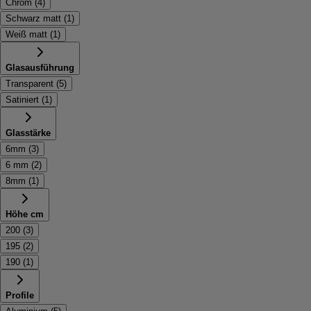
Chrom
(
4
)
Schwarz matt
(
1
)
Weiß matt
(
1
)
Glasausführung
Transparent
(
5
)
Satiniert
(
1
)
Glasstärke
6mm
(
3
)
6 mm
(
2
)
8mm
(
1
)
Höhe cm
200
(
3
)
195
(
2
)
190
(
1
)
Profile