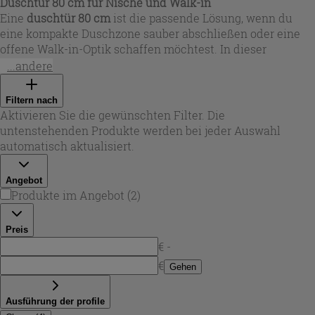
Duschtür 80 cm für Nische und Walk-in
Eine
duschtür 80 cm
ist die passende Lösung, wenn du
eine kompakte Duschzone sauber abschließen oder eine
offene Walk-in-Optik schaffen möchtest. In dieser
Auswahl findest du Varianten als
duschtür für nische 80
...andere
cm
bzw.
duschtür nische 80 cm
mit ein- oder
zweiflügeliger Ausführung sowie Walk-in-Elemente, die
Filtern nach
sich je nach Badlayout einseitig montieren lassen. Viele
Aktivieren Sie die gewünschten Filter. Die
Modelle sind reversibel (links/rechts montierbar) und
untenstehenden Produkte werden bei jeder Auswahl
bieten Verstellbereiche, um kleine Maßtoleranzen bei
automatisch aktualisiert.
Nischen auszugleichen – ideal, wenn die Wand nicht
perfekt im Lot ist.
Angebot
Produkte im Angebot
(
2
)
Preis
€ -
€
Gehen
Ausführung der profile