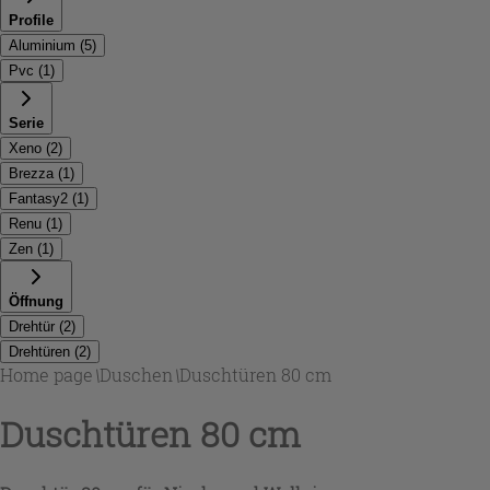
Profile
Aluminium
(
5
)
Pvc
(
1
)
Serie
Xeno
(
2
)
Brezza
(
1
)
Fantasy2
(
1
)
Renu
(
1
)
Zen
(
1
)
Öffnung
Drehtür
(
2
)
Drehtüren
(
2
)
Home page
\
Duschen
\
Duschtüren 80 cm
Duschtüren 80 cm