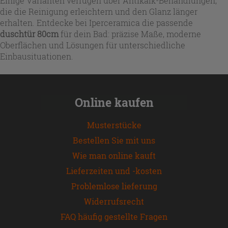
Einige Varianten verfügen über Antikalk-Behandlungen,
die die Reinigung erleichtern und den Glanz länger
erhalten. Entdecke bei Iperceramica die passende
duschtür 80cm
für dein Bad: präzise Maße, moderne
Oberflächen und Lösungen für unterschiedliche
Einbausituationen.
Online kaufen
Musterstücke
Bestellen Sie mit uns
Wie man online kauft
Lieferzeiten und -kosten
Problemlose lieferung
Widerrufsrecht
FAQ häufig gestellte Fragen