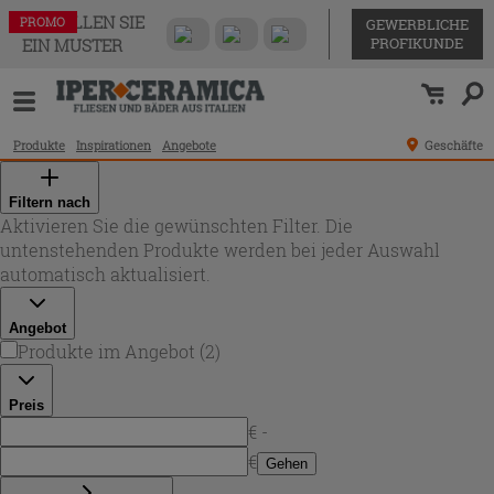
BESTELLEN SIE
PROMO
PROMO
GEWERBLICHE
PROFIKUNDE
EIN MUSTER
Produkte
Inspirationen
Angebote
Geschäfte
Filtern nach
Aktivieren Sie die gewünschten Filter. Die
untenstehenden Produkte werden bei jeder Auswahl
automatisch aktualisiert.
Angebot
Produkte im Angebot
(
2
)
Preis
€ -
€
Gehen