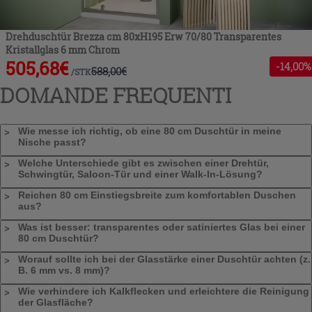
Drehduschtür Brezza cm 80xH195 Erw 70/80 Transparentes
Kristallglas 6 mm Chrom
505,68
€
-
14
,00%
588,00
€
/
STK
DOMANDE FREQUENTI
Wie messe ich richtig, ob eine 80 cm Duschtür in meine
Nische passt?
Welche Unterschiede gibt es zwischen einer Drehtür,
Schwingtür, Saloon-Tür und einer Walk-In-Lösung?
Reichen 80 cm Einstiegsbreite zum komfortablen Duschen
aus?
Was ist besser: transparentes oder satiniertes Glas bei einer
80 cm Duschtür?
Worauf sollte ich bei der Glasstärke einer Duschtür achten (z.
B. 6 mm vs. 8 mm)?
Wie verhindere ich Kalkflecken und erleichtere die Reinigung
der Glasfläche?