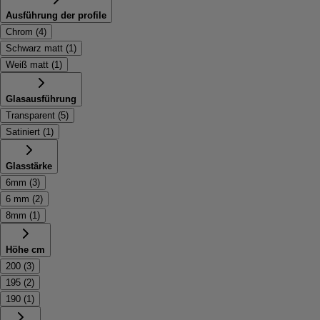
Ausführung der profile
Chrom
(
4
)
Schwarz matt
(
1
)
Weiß matt
(
1
)
Glasausführung
Transparent
(
5
)
Satiniert
(
1
)
Glasstärke
6mm
(
3
)
6 mm
(
2
)
8mm
(
1
)
Höhe cm
200
(
3
)
195
(
2
)
190
(
1
)