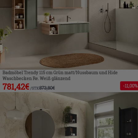
Badmöbel Trendy 115 cm Grün matt/Nussbaum und Hide
Waschbecken Re. Weiß glänzend
781,42
€
-
11
,00%
873,80
€
/
STK