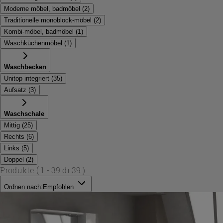
Moderne möbel, badmöbel
(
2
)
Traditionelle monoblock-möbel
(
2
)
Kombi-möbel, badmöbel
(
1
)
Waschküchenmöbel
(
1
)
Waschbecken
Unitop integriert
(
35
)
Aufsatz
(
3
)
Waschschale
Mittig
(
25
)
Rechts
(
6
)
Links
(
5
)
Doppel
(
2
)
Produkte
( 1 - 39 di 39 )
Ordnen nach:
Empfohlen