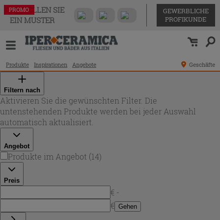
BESTELLEN SIE
PROMO
PROMO
PROMO
PROMO
PROMO
PROMO
PROMO
PROMO
PROMO
PROMO
PROMO
PROMO
PROMO
PROMO
GEWERBLICHE
PROFIKUNDE
EIN MUSTER
Produkte
Inspirationen
Angebote
Geschäfte
Filtern nach
Aktivieren Sie die gewünschten Filter. Die
untenstehenden Produkte werden bei jeder Auswahl
automatisch aktualisiert.
Angebot
Produkte im Angebot
(
14
)
Preis
€ -
€
Gehen