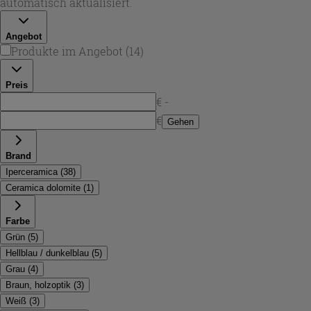
automatisch aktualisiert.
Nutzung passt.
Angebot
Produkte im Angebot
(
14
)
Preis
€ -
€
Gehen
Brand
Iperceramica
(
38
)
Ceramica dolomite
(
1
)
Farbe
Grün
(
5
)
Hellblau / dunkelblau
(
5
)
Grau
(
4
)
Braun, holzoptik
(
3
)
Weiß
(
3
)