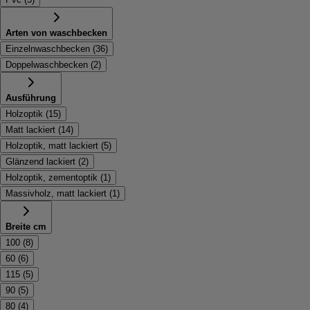
Arten von waschbecken
Einzelnwaschbecken
(
36
)
Doppelwaschbecken
(
2
)
Ausführung
Holzoptik
(
15
)
Matt lackiert
(
14
)
Holzoptik, matt lackiert
(
5
)
Glänzend lackiert
(
2
)
Holzoptik, zementoptik
(
1
)
Massivholz, matt lackiert
(
1
)
Breite cm
100
(
8
)
60
(
6
)
115
(
5
)
90
(
5
)
80
(
4
)