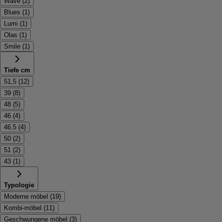
Wave
(
2
)
Blues
(
1
)
Lumi
(
1
)
Olas
(
1
)
Smile
(
1
)
Tiefe cm
51,5
(
12
)
39
(
8
)
48
(
5
)
46
(
4
)
46.5
(
4
)
50
(
2
)
51
(
2
)
43
(
1
)
Typologie
Moderne möbel
(
19
)
Kombi-möbel
(
11
)
Geschwungene möbel
(
3
)