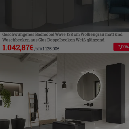
Geschwungenes Badmöbel Wave 138 cm Wolkengrau matt und
Waschbecken aus Glas Doppelbecken Weiß glänzend
1.042,87
€
-
7
,00%
1.125,00
€
/
STK