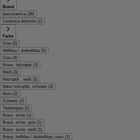
Brand
Iperceramica
(
38
)
Ceramica dolomite
(
1
)
Farbe
Grün
(
5
)
Hellblau / dunkelblau
(
5
)
Grau
(
4
)
Braun, holzoptik
(
3
)
Weiß
(
3
)
Holzoptik , weiß
(
2
)
Natur holzoptik, schwarz
(
2
)
Nuss
(
2
)
Schwarz
(
2
)
Taubengrau
(
2
)
Braun, eiche
(
1
)
Braun, eiche, grün
(
1
)
Braun, eiche, weiß
(
1
)
Braun, hellblau / dunkelblau, nuss
(
1
)