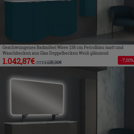
Geschwungenes Badmöbel Wave 138 cm Petrolblau matt und
Waschbecken aus Glas Doppelbecken Weiß glänzend
1.042,87
€
-
7
,00%
1.125,00
€
/
STK