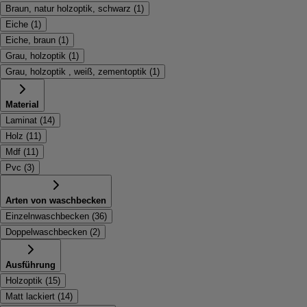
Braun, natur holzoptik, schwarz
(
1
)
Eiche
(
1
)
Eiche, braun
(
1
)
Grau, holzoptik
(
1
)
Grau, holzoptik , weiß, zementoptik
(
1
)
Material
Laminat
(
14
)
Holz
(
11
)
Mdf
(
11
)
Pvc
(
3
)
Arten von waschbecken
Einzelnwaschbecken
(
36
)
Doppelwaschbecken
(
2
)
Ausführung
Holzoptik
(
15
)
Matt lackiert
(
14
)