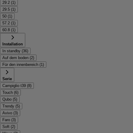
29.2
(
1
)
29.5
(
1
)
50
(
1
)
57.2
(
1
)
60.8
(
1
)
Installation
In standby
(
36
)
Auf dem boden
(
2
)
Für den innenbereich
(
1
)
Serie
Campiglio t39
(
8
)
Touch
(
6
)
Qubo
(
5
)
Trendy
(
5
)
Avivo
(
3
)
Faro
(
3
)
Soft
(
2
)