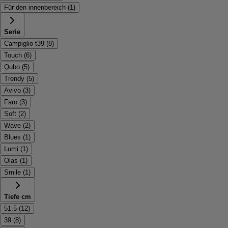
Für den innenbereich
(
1
)
Serie
Campiglio t39
(
8
)
Touch
(
6
)
Qubo
(
5
)
Trendy
(
5
)
Avivo
(
3
)
Faro
(
3
)
Soft
(
2
)
Wave
(
2
)
Blues
(
1
)
Lumi
(
1
)
Olas
(
1
)
Smile
(
1
)
Tiefe cm
51,5
(
12
)
39
(
8
)