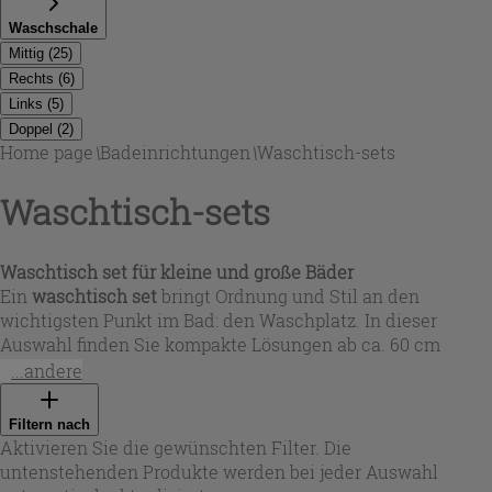
Waschschale
Mittig
(
25
)
Rechts
(
6
)
Links
(
5
)
Doppel
(
2
)
Home page
\
Badeinrichtungen
\
Waschtisch-sets
Waschtisch-sets
Waschtisch set für kleine und große Bäder
Ein
waschtisch set
bringt Ordnung und Stil an den
wichtigsten Punkt im Bad: den Waschplatz. In dieser
Auswahl finden Sie kompakte Lösungen ab ca. 60 cm
Breite für Gäste-WCs sowie großzügige Varianten bis 160
...andere
cm, teils mit Doppelwaschbecken – ideal für
Familienbäder. Viele Modelle sind wandhängend für ein
Filtern nach
luftiges Raumgefühl, andere stehen auf Füßen und wirken
Aktivieren Sie die gewünschten Filter. Die
besonders präsent. So wählen Sie genau das
Waschtisch-
untenstehenden Produkte werden bei jeder Auswahl
sets
-Format, das zu Grundriss, Stauraumbedarf und