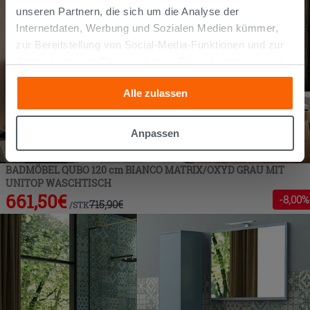
unseren Partnern, die sich um die Analyse der
Internetdaten, Werbung und Sozialen Medien kümmer,
zur Bereitstellung von Social-Media-Funktionen und zur
Analyse unseres Datenverkehrs. Diese könnten sie mit
anderen Informationen, die Sie ihnen geliefert haben oder
Alle zulassen
die sie aufgrund Ihrer Verwendung ihrer Dienste
gesammelt haben, kombinieren. Falls Sie mehr wissen
möchten oder Ihre Zustimmung zu allen oder einigen
Anpassen
Cookies verweigern,
hier klicken
oder „Anpassen“. Die
Zustimmung kann durch Klicken auf die Schaltfläche
BADMÖBEL QUBO 120 cm BIANCO MATRIX/OXYD GRAU MIT
„Cookies akzeptieren“ gegeben werden. Wenn Sie auf
UNITOP WASCHTISCH
die Schaltfläche "X" klicken, können Sie das Surfen erst
661,50
€
-
8
,00%
715,90
€
/
STK
nach der Installation der technischen Cookies fortsetzen.