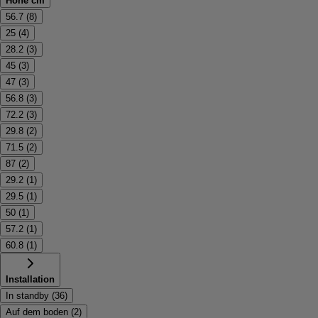
Höhe cm
56.7
(
8
)
25
(
4
)
28.2
(
3
)
45
(
3
)
47
(
3
)
56.8
(
3
)
72.2
(
3
)
29.8
(
2
)
71.5
(
2
)
87
(
2
)
29.2
(
1
)
29.5
(
1
)
50
(
1
)
57.2
(
1
)
60.8
(
1
)
Installation
In standby
(
36
)
Auf dem boden
(
2
)