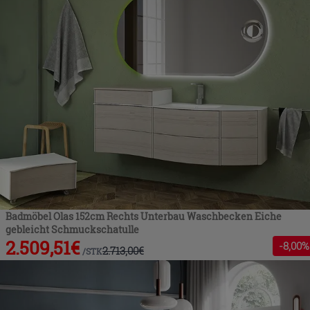
Badmöbel Olas 152cm Rechts Unterbau Waschbecken Eiche
gebleicht Schmuckschatulle
2.509,51
€
-
8
,00%
2.713,00
€
/
STK