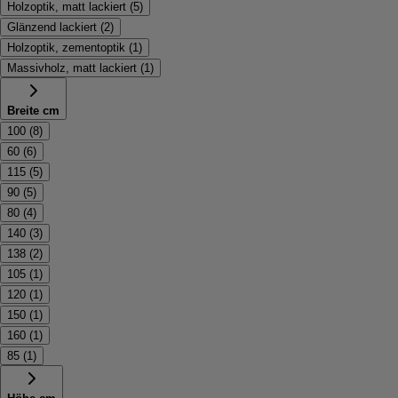
Holzoptik, matt lackiert
(
5
)
Glänzend lackiert
(
2
)
Holzoptik, zementoptik
(
1
)
Massivholz, matt lackiert
(
1
)
Breite cm
100
(
8
)
60
(
6
)
115
(
5
)
90
(
5
)
80
(
4
)
140
(
3
)
138
(
2
)
105
(
1
)
120
(
1
)
150
(
1
)
160
(
1
)
85
(
1
)