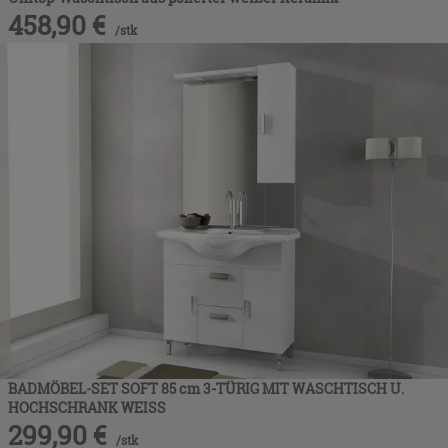
458,90
€
/
stk
BADMÖBEL-SET SOFT 85 cm 3-TÜRIG MIT WASCHTISCH U.
HOCHSCHRANK WEISS
299,90
€
/
stk