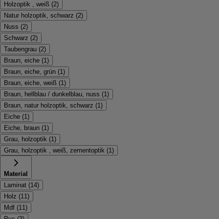
Holzoptik , weiß
(
2
)
Natur holzoptik, schwarz
(
2
)
Nuss
(
2
)
Schwarz
(
2
)
Taubengrau
(
2
)
Braun, eiche
(
1
)
Braun, eiche, grün
(
1
)
Braun, eiche, weiß
(
1
)
Braun, hellblau / dunkelblau, nuss
(
1
)
Braun, natur holzoptik, schwarz
(
1
)
Eiche
(
1
)
Eiche, braun
(
1
)
Grau, holzoptik
(
1
)
Grau, holzoptik , weiß, zementoptik
(
1
)
Material
Laminat
(
14
)
Holz
(
11
)
Mdf
(
11
)
Pvc
(
3
)