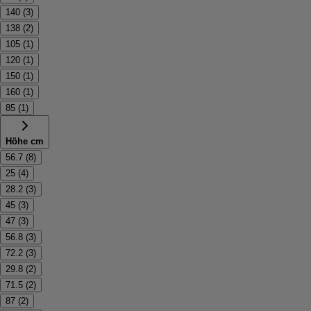
140
(
3
)
138
(
2
)
105
(
1
)
120
(
1
)
150
(
1
)
160
(
1
)
85
(
1
)
Höhe cm
56.7
(
8
)
25
(
4
)
28.2
(
3
)
45
(
3
)
47
(
3
)
56.8
(
3
)
72.2
(
3
)
29.8
(
2
)
71.5
(
2
)
87
(
2
)