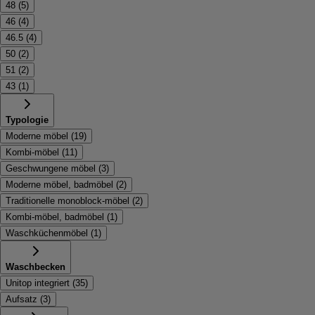
48
(
5
)
46
(
4
)
46.5
(
4
)
50
(
2
)
51
(
2
)
43
(
1
)
Typologie
Moderne möbel
(
19
)
Kombi-möbel
(
11
)
Geschwungene möbel
(
3
)
Moderne möbel, badmöbel
(
2
)
Traditionelle monoblock-möbel
(
2
)
Kombi-möbel, badmöbel
(
1
)
Waschküchenmöbel
(
1
)
Waschbecken
Unitop integriert
(
35
)
Aufsatz
(
3
)