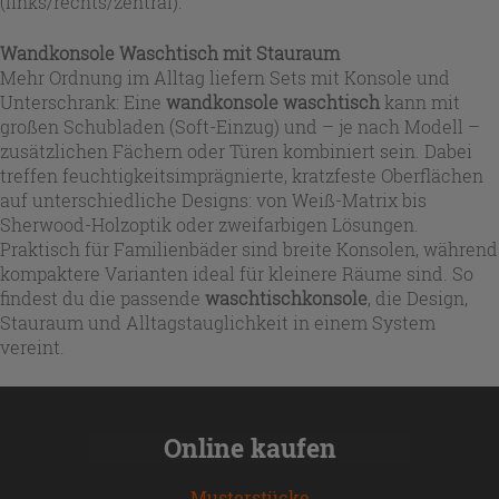
(links/rechts/zentral).
Wandkonsole Waschtisch mit Stauraum
Mehr Ordnung im Alltag liefern Sets mit Konsole und
Unterschrank: Eine
wandkonsole waschtisch
kann mit
großen Schubladen (Soft-Einzug) und – je nach Modell –
zusätzlichen Fächern oder Türen kombiniert sein. Dabei
treffen feuchtigkeitsimprägnierte, kratzfeste Oberflächen
auf unterschiedliche Designs: von Weiß-Matrix bis
Sherwood-Holzoptik oder zweifarbigen Lösungen.
Praktisch für Familienbäder sind breite Konsolen, während
kompaktere Varianten ideal für kleinere Räume sind. So
findest du die passende
waschtischkonsole
, die Design,
Stauraum und Alltagstauglichkeit in einem System
vereint.
Online kaufen
Musterstücke