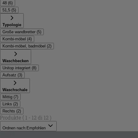
48
(
6
)
51,5
(
5
)
Typologie
Große wandbretter
(
5
)
Kombi-möbel
(
4
)
Kombi-möbel, badmöbel
(
2
)
Waschbecken
Unitop integriert
(
8
)
Aufsatz
(
3
)
Waschschale
Mittig
(
7
)
Links
(
2
)
Rechts
(
2
)
Produkte
( 1 - 12 di 12 )
Ordnen nach:
Empfohlen