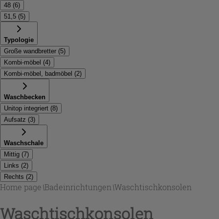
48
(
6
)
51,5
(
5
)
Typologie
Große wandbretter
(
5
)
Kombi-möbel
(
4
)
Kombi-möbel, badmöbel
(
2
)
Waschbecken
Unitop integriert
(
8
)
Aufsatz
(
3
)
Waschschale
Mittig
(
7
)
Links
(
2
)
Rechts
(
2
)
Home page
\
Badeinrichtungen
\
Waschtischkonsolen
Waschtischkonsolen