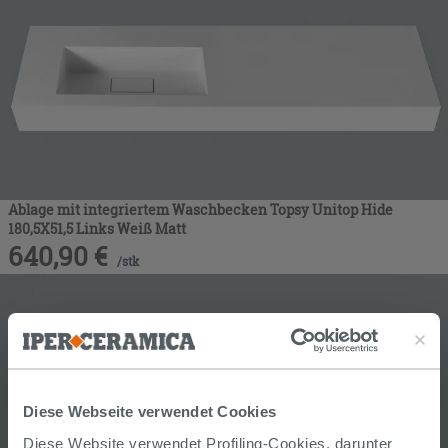
Ablage mit integriertem Waschbecken Topsy Unitop Hide
180,5X51,5 Links Weiß Matt
640,90
€
/
stk
Diese Webseite verwendet Cookies
Diese Website verwendet Profiling-Cookies, darunter