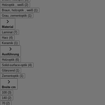
Holzoptik , weiß
(
2
)
Braun, holzoptik , weiß
(
1
)
Grau, zementoptik
(
1
)
Material
Laminat
(
7
)
Harz
(
4
)
Keramik
(
1
)
Ausführung
Holzoptik
(
6
)
Solid-surface-optik
(
4
)
Glänzend
(
1
)
Zementoptik
(
1
)
Breite cm
100
(
3
)
140
(
2
)
70
(
2
)