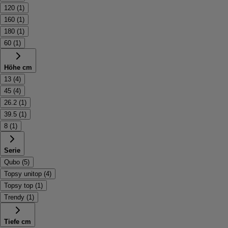
120
(
1
)
160
(
1
)
180
(
1
)
60
(
1
)
Höhe cm
13
(
4
)
45
(
4
)
26.2
(
1
)
39.5
(
1
)
8
(
1
)
Serie
Qubo
(
5
)
Topsy unitop
(
4
)
Topsy top
(
1
)
Trendy
(
1
)
Tiefe cm