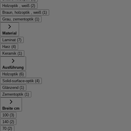
Holzoptik , weiß
(
2
)
Braun, holzoptik , weiß
(
1
)
Grau, zementoptik
(
1
)
Material
Laminat
(
7
)
Harz
(
4
)
Keramik
(
1
)
Ausführung
Holzoptik
(
6
)
Solid-surface-optik
(
4
)
Glänzend
(
1
)
Zementoptik
(
1
)
Breite cm
100
(
3
)
140
(
2
)
70
(
2
)