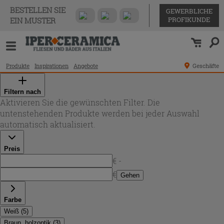
BESTELLEN SIE
GEWERBLICHE
PROFIKUNDE
EIN MUSTER
Produkte
Inspirationen
Angebote
Geschäfte
Filtern nach
Aktivieren Sie die gewünschten Filter. Die
untenstehenden Produkte werden bei jeder Auswahl
automatisch aktualisiert.
Preis
€ -
€
Gehen
Farbe
Weiß
(
5
)
Braun, holzoptik
(
3
)