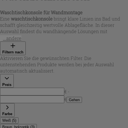
Waschtischkonsole für Wandmontage
Eine
waschtischkonsole
bringt klare Linien ins Bad und
schafft gleichzeitig wertvolle Ablagefläche. In dieser
Auswahl findest du wandhängende Lösungen mit
grifflosem Look, die sich für moderne Räume ebenso
...andere
eignen wie für reduzierte Gästebäder. Je nach Bedarf
stehen unterschiedliche Breiten (z. B. ca. 60 bis über 180
Filtern nach
cm) und Beckenpositionen (mittig, links oder rechts) zur
Aktivieren Sie die gewünschten Filter. Die
Verfügung – ideal, wenn du Stauraum und
untenstehenden Produkte werden bei jeder Auswahl
Bewegungsfreiheit präzise planen willst. Bei Iperceramica
automatisch aktualisiert.
liegt der Fokus auf pflegeleichten Oberflächen und einer
Optik, die auch nach Jahren noch hochwertig wirkt.
Preis
€ -
€
Gehen
Farbe
Weiß
(
5
)
Braun, holzoptik
(
3
)