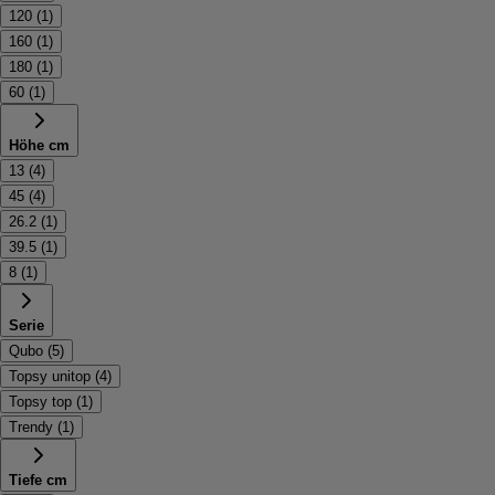
120
(
1
)
160
(
1
)
180
(
1
)
60
(
1
)
Höhe cm
13
(
4
)
45
(
4
)
26.2
(
1
)
39.5
(
1
)
8
(
1
)
Serie
Qubo
(
5
)
Topsy unitop
(
4
)
Topsy top
(
1
)
Trendy
(
1
)
Tiefe cm