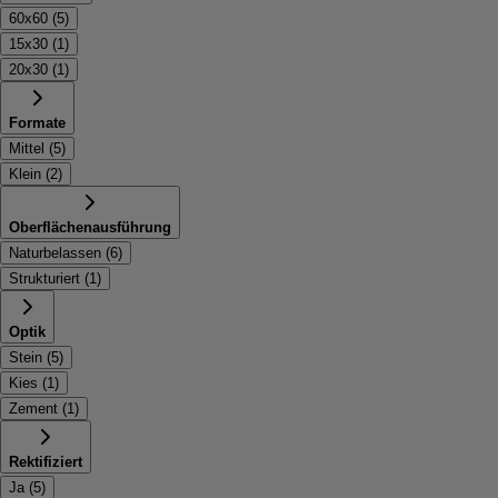
60x60
(
5
)
15x30
(
1
)
20x30
(
1
)
Formate
Mittel
(
5
)
Klein
(
2
)
Oberflächenausführung
Naturbelassen
(
6
)
Strukturiert
(
1
)
Optik
Stein
(
5
)
Kies
(
1
)
Zement
(
1
)
Rektifiziert
Ja
(
5
)