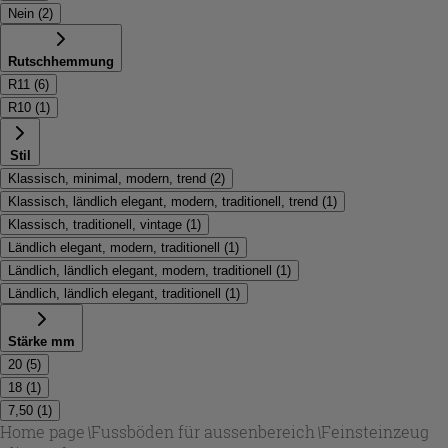
Nein
(
2
)
Rutschhemmung
R11
(
6
)
R10
(
1
)
Stil
Klassisch, minimal, modern, trend
(
2
)
Klassisch, ländlich elegant, modern, traditionell, trend
(
1
)
Klassisch, traditionell, vintage
(
1
)
Ländlich elegant, modern, traditionell
(
1
)
Ländlich, ländlich elegant, modern, traditionell
(
1
)
Ländlich, ländlich elegant, traditionell
(
1
)
Stärke mm
20
(
5
)
18
(
1
)
7,50
(
1
)
Home page
\
Fussböden für aussenbereich
\
Feinsteinzeug