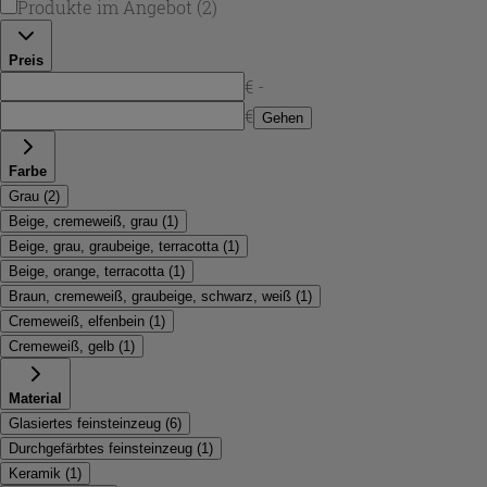
Produkte im Angebot
(
2
)
Preis
€ -
€
Gehen
Farbe
Grau
(
2
)
Beige, cremeweiß, grau
(
1
)
Beige, grau, graubeige, terracotta
(
1
)
Beige, orange, terracotta
(
1
)
Braun, cremeweiß, graubeige, schwarz, weiß
(
1
)
Cremeweiß, elfenbein
(
1
)
Cremeweiß, gelb
(
1
)
Material
Glasiertes feinsteinzeug
(
6
)
Durchgefärbtes feinsteinzeug
(
1
)
Keramik
(
1
)