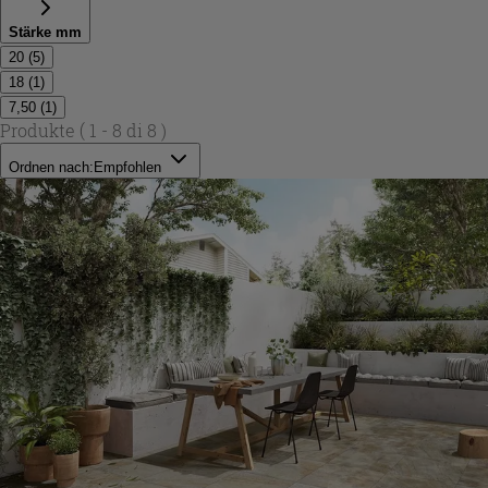
Stärke mm
20
(
5
)
18
(
1
)
7,50
(
1
)
Produkte
( 1 - 8 di 8 )
Ordnen nach:
Empfohlen