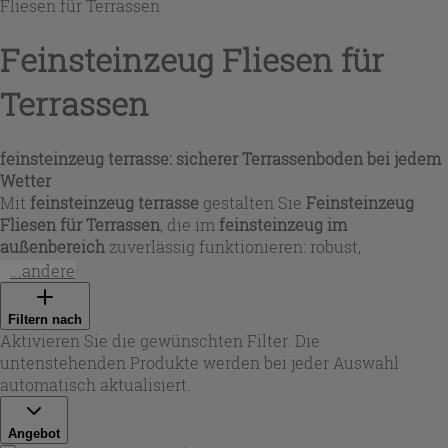
Fliesen für Terrassen
Feinsteinzeug Fliesen für
Terrassen
feinsteinzeug terrasse: sicherer Terrassenboden bei jedem
Wetter
Mit
feinsteinzeug terrasse
gestalten Sie
Feinsteinzeug
Fliesen für Terrassen
, die im
feinsteinzeug im
außenbereich
zuverlässig funktionieren: robust,
pflegeleicht und für Regen wie Sonne geeignet. Je nach
...andere
Serie stehen rutschhemmende Oberflächen (z. B. R10 oder
R11) zur Wahl – ideal als
terrassenbelag feinsteinzeug
und
Filtern nach
für einen langlebigen
terrassenboden feinsteinzeug
. Ob Sie
Aktivieren Sie die gewünschten Filter. Die
feinsteinzeug für außen
oder
feinsteinzeug fliesen für
untenstehenden Produkte werden bei jeder Auswahl
draußen
suchen: Die Auswahl deckt unterschiedliche
automatisch aktualisiert.
Anforderungen an Trittsicherheit, Optik und Belastbarkeit
ab – auch für
balkon feinsteinzeug
und
balkon fliesen
Angebot
steinzeug
.