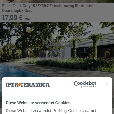
Fliese Peak Grey 15,35X30,7 Feinsteinzeug für Aussen
Quarzitoptik Grau
17,99
€
/
m2
Diese Webseite verwendet Cookies
Fliese Quarzit Grau XOUT 18 20X30 Feinsteinzeug Außenbereich
Diese Website verwendet Profiling-Cookies, darunter