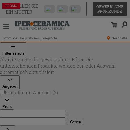
BESTELLEN SIE
PROMO
PROMO
GEWERBLICHE
PROFIKUNDE
EIN MUSTER
Produkte
Inspirationen
Angebote
Geschäfte
Filtern nach
Aktivieren Sie die gewünschten Filter. Die
untenstehenden Produkte werden bei jeder Auswahl
automatisch aktualisiert.
Angebot
Produkte im Angebot
(
2
)
Preis
€ -
€
Gehen