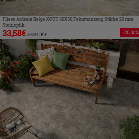
Fliese Ardesia Beige XOUT 60X60 Feinsteinzeug Stärke 20 mm
Steinoptik
33,58
€
-
20
,00%
41,99
€
/
M2