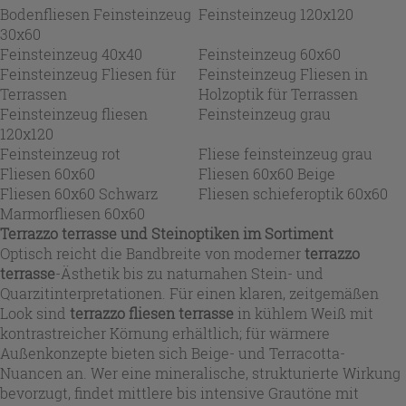
Bodenfliesen Feinsteinzeug
Feinsteinzeug 120x120
30x60
Feinsteinzeug 40x40
Feinsteinzeug 60x60
Feinsteinzeug Fliesen für
Feinsteinzeug Fliesen in
Terrassen
Holzoptik für Terrassen
Feinsteinzeug fliesen
Feinsteinzeug grau
120x120
Feinsteinzeug rot
Fliese feinsteinzeug grau
Fliesen 60x60
Fliesen 60x60 Beige
Fliesen 60x60 Schwarz
Fliesen schieferoptik 60x60
Marmorfliesen 60x60
Terrazzo terrasse und Steinoptiken im Sortiment
Optisch reicht die Bandbreite von moderner
terrazzo
terrasse
-Ästhetik bis zu naturnahen Stein- und
Quarzitinterpretationen. Für einen klaren, zeitgemäßen
Look sind
terrazzo fliesen terrasse
in kühlem Weiß mit
kontrastreicher Körnung erhältlich; für wärmere
Außenkonzepte bieten sich Beige- und Terracotta-
Nuancen an. Wer eine mineralische, strukturierte Wirkung
bevorzugt, findet mittlere bis intensive Grautöne mit