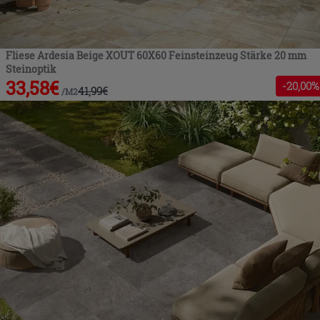
Fliese Ardesia Beige XOUT 60X60 Feinsteinzeug Stärke 20 mm
Steinoptik
33,58
€
-
20
,00%
41,99
€
/
M2