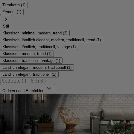
Terrakotta
(
1
)
Zement
(
1
)
Stil
Klassisch, minimal, modern, trend
(
2
)
Klassisch, ländlich elegant, modern, traditionell, trend
(
1
)
Klassisch, ländlich, traditionell, vintage
(
1
)
Klassisch, modern, trend
(
1
)
Klassisch, traditionell, vintage
(
1
)
Ländlich elegant, modern, traditionell
(
1
)
Ländlich elegant, traditionell
(
1
)
Produkte
( 1 - 8 di 8 )
Ordnen nach:
Empfohlen