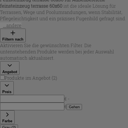
feinsteinzeug terrasse 60x60
ist die ideale Lösung für
Terrassen, Wege und Poolumrandungen, wenn Stabilität,
Pflegeleichtigkeit und ein präzises Fugenbild gefragt sind.
In dieser Auswahl findest du 60x60-Platten aus robustem
...andere
Feinsteinzeug mit 20 mm Stärke, rektifizierten Kanten und
matter Oberfläche – entwickelt für den Außenbereich.
Filtern nach
Dank rutschhemmender Eigenschaften (R11) eignen sich
Aktivieren Sie die gewünschten Filter. Die
diese
keramikplatten terrasse 60x60
sowohl für private
untenstehenden Produkte werden bei jeder Auswahl
Gärten als auch für stärker frequentierte Zonen.
automatisch aktualisiert.
Angebot
Produkte im Angebot
(
2
)
Preis
€ -
€
Gehen
Farbe
Grau
(
2
)