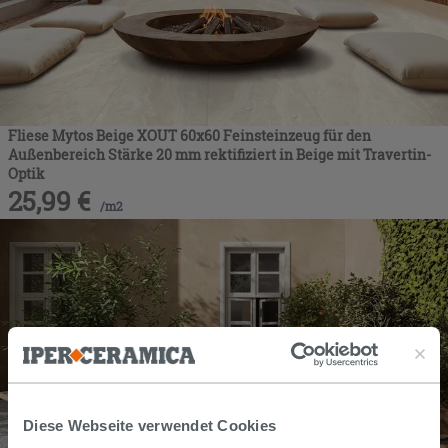
Fliese Mytos Beige XOUT 60x60 Feinsteinzeug für den
Außenbereich Stärke 20 mm rektifiziert in Beige mit Travertin-
Optik
25,99
€
/
m2
Diese Webseite verwendet Cookies