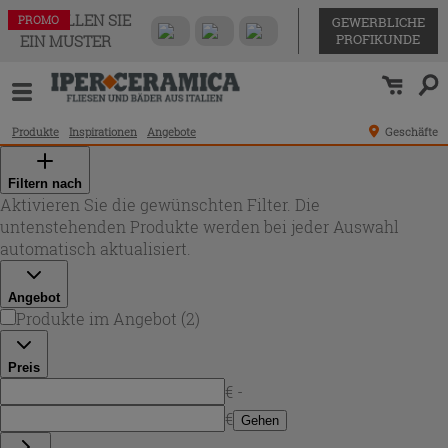
BESTELLEN SIE
PROMO
PROMO
GEWERBLICHE
PROFIKUNDE
EIN MUSTER
Produkte
Inspirationen
Angebote
Geschäfte
Filtern nach
Aktivieren Sie die gewünschten Filter. Die
untenstehenden Produkte werden bei jeder Auswahl
automatisch aktualisiert.
Angebot
Produkte im Angebot
(
2
)
Preis
€ -
€
Gehen