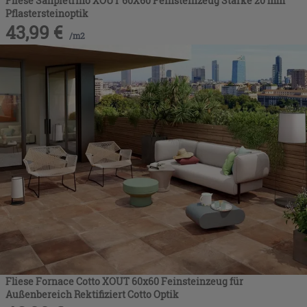
Fliese Sanpietrino XOUT 60X60 Feinsteinzeug Stärke 20 mm
Pflastersteinoptik
43,99
€
/
m2
Fliese Fornace Cotto XOUT 60x60 Feinsteinzeug für
Außenbereich Rektifiziert Cotto Optik