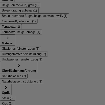
Beige, cremeweiß, grau
(
1
)
Beige, grau, graubeige
(
1
)
Braun, cremeweiß, graubeige, schwarz, weiß
(
1
)
Cremeweiß, elfenbein
(
1
)
Terracotta
(
1
)
Terracotta, beige, orange
(
1
)
Material
Glasiertes feinsteinzeug
(
5
)
Durchgefärbtes feinsteinzeug
(
2
)
Unglasiertes feinsteinzeug
(
1
)
Oberflächenausführung
Naturbelassen
(
7
)
Naturbelassen, strukturiert
(
1
)
Optik
Stein
(
5
)
Kies
(
1
)