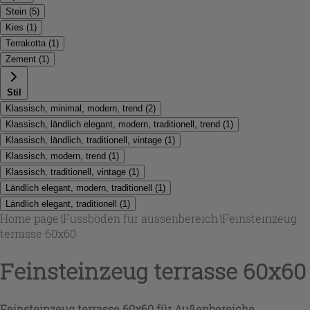
Stein
(
5
)
Kies
(
1
)
Terrakotta
(
1
)
Zement
(
1
)
Stil
Klassisch, minimal, modern, trend
(
2
)
Klassisch, ländlich elegant, modern, traditionell, trend
(
1
)
Klassisch, ländlich, traditionell, vintage
(
1
)
Klassisch, modern, trend
(
1
)
Klassisch, traditionell, vintage
(
1
)
Ländlich elegant, modern, traditionell
(
1
)
Ländlich elegant, traditionell
(
1
)
Home page
\
Fussböden für aussenbereich
\
Feinsteinzeug
terrasse 60x60
Feinsteinzeug terrasse 60x60
Feinsteinzeug terrasse 60x60 für Außenbereiche