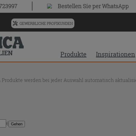
0723997
Bestellen Sie
per WhatsApp
GEWERBLICHE PROFIKUNDEN
Menü
für
vorgeschlagenen
Siteinhalt
Produkte
Inspirationen
und
Suchprotokoll
 Produkte werden bei jeder Auswahl automatisch aktualisie
€
Gehen