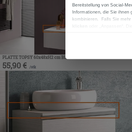
Bereitstellung von Social-M
Informationen, die Sie ihnen
kombinieren. Falls Sie mehr
klicken
oder „Anpassen“. Die
werden. Wenn Sie auf die Sch
Cookies fortsetzen.
PLATTE TOPSY 60x48xH2 cm BIANCO MILLERIGHE
55,90
€
/
stk