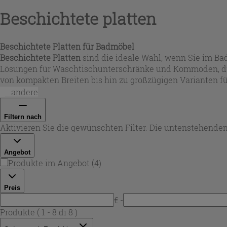
Beschichtete platten
Beschichtete Platten für Badmöbel
Beschichtete Platten
sind die ideale Wahl, wenn Sie im Ba
Lösungen für Waschtischunterschränke und Kommoden, di
von kompakten Breiten bis hin zu großzügigen Varianten fü
Badezimmerkonzepte, bei denen Design und Alltagstaug
...andere
Filtern nach
Aktivieren Sie die gewünschten Filter. Die untenstehenden
Angebot
Produkte im Angebot
(
4
)
Preis
€ -
Produkte
( 1 - 8 di 8 )