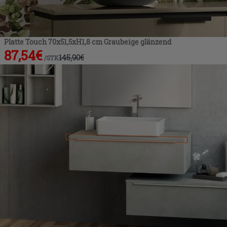
Platte Touch 70x51,5xH1,8 cm Graubeige glänzend
87,54
€
145,90
€
/
STK