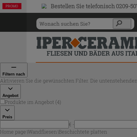
Bestellen Sie
telefonisch 0209-5
PROMO
PROMO
PROMO
PROMO
Filtern nach
Aktivieren Sie die gewünschten Filter. Die untenstehenden
Angebot
Produkte im Angebot
(
4
)
Preis
€ -
Home page
\
Wandfliesen
\
Beschichtete platten