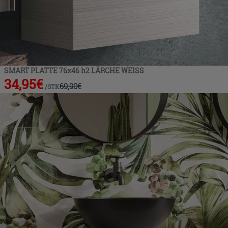
SMART PLATTE 76x46 h2 LÄRCHE WEISS
34,95
€
69,90
€
/
STK