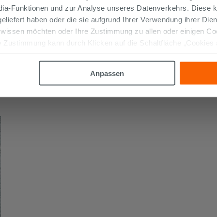
edia-Funktionen und zur Analyse unseres Datenverkehrs. Diese k
 geliefert haben oder die sie aufgrund Ihrer Verwendung ihrer Di
 wissen möchten oder Ihre Zustimmung zu allen oder einigen C
 Zustimmung kann durch Klicken auf die Schaltfläche „Cookies
altfläche "X" klicken, können Sie das Surfen erst nach der Insta
Anpassen