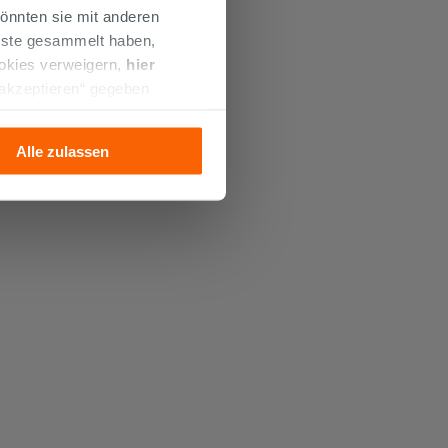
önnten sie mit anderen
enste gesammelt haben,
ookies verweigern,
hier
 akzeptieren“ gegeben
llation der technischen
Alle zulassen