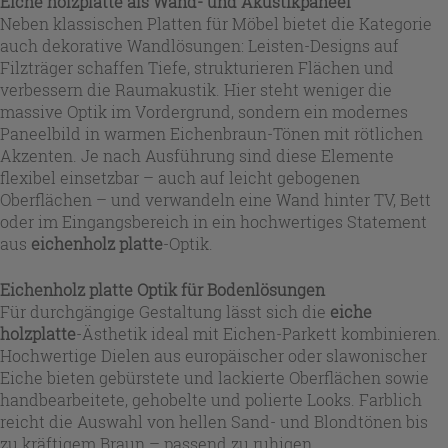
Eiche holzplatte als Wand- und Akustikpaneel
Neben klassischen Platten für Möbel bietet die Kategorie
auch dekorative Wandlösungen: Leisten-Designs auf
Filzträger schaffen Tiefe, strukturieren Flächen und
verbessern die Raumakustik. Hier steht weniger die
massive Optik im Vordergrund, sondern ein modernes
Paneelbild in warmen Eichenbraun-Tönen mit rötlichen
Akzenten. Je nach Ausführung sind diese Elemente
flexibel einsetzbar – auch auf leicht gebogenen
Oberflächen – und verwandeln eine Wand hinter TV, Bett
oder im Eingangsbereich in ein hochwertiges Statement
aus
eichenholz platte
-Optik.
Eichenholz platte Optik für Bodenlösungen
Für durchgängige Gestaltung lässt sich die
eiche
holzplatte
-Ästhetik ideal mit Eichen-Parkett kombinieren.
Hochwertige Dielen aus europäischer oder slawonischer
Eiche bieten gebürstete und lackierte Oberflächen sowie
handbearbeitete, gehobelte und polierte Looks. Farblich
reicht die Auswahl von hellen Sand- und Blondtönen bis
zu kräftigem Braun – passend zu ruhigen,