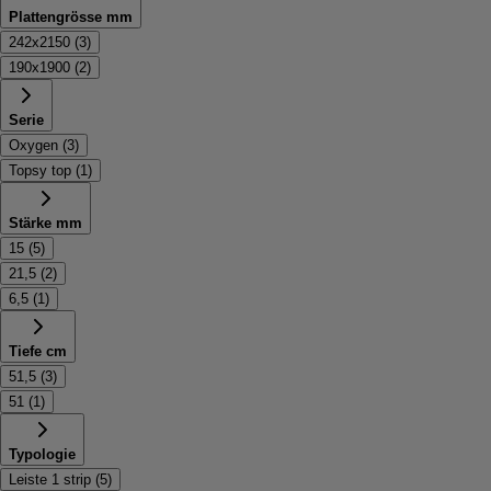
Plattengrösse mm
242x2150
(
3
)
190x1900
(
2
)
Serie
Oxygen
(
3
)
Topsy top
(
1
)
Stärke mm
15
(
5
)
21,5
(
2
)
6,5
(
1
)
Tiefe cm
51,5
(
3
)
51
(
1
)
Typologie
Leiste 1 strip
(
5
)