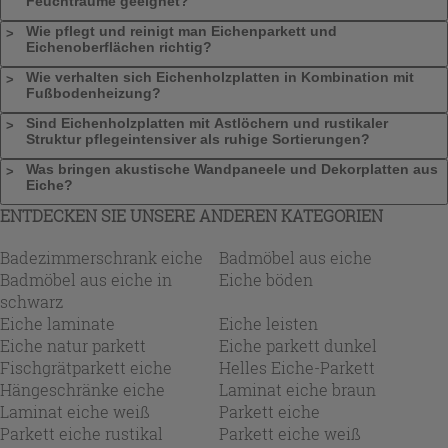
Feuchträume geeignet?
Wie pflegt und reinigt man Eichenparkett und
Eichenoberflächen richtig?
Wie verhalten sich Eichenholzplatten in Kombination mit
Fußbodenheizung?
Sind Eichenholzplatten mit Astlöchern und rustikaler
Struktur pflegeintensiver als ruhige Sortierungen?
Was bringen akustische Wandpaneele und Dekorplatten aus
Eiche?
ENTDECKEN SIE UNSERE ANDEREN KATEGORIEN
Badezimmerschrank eiche
Badmöbel aus eiche
Badmöbel aus eiche in
Eiche böden
schwarz
Eiche laminate
Eiche leisten
Eiche natur parkett
Eiche parkett dunkel
Fischgrätparkett eiche
Helles Eiche-Parkett
Hängeschränke eiche
Laminat eiche braun
Laminat eiche weiß
Parkett eiche
Parkett eiche rustikal
Parkett eiche weiß