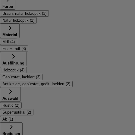
Farbe
Braun, natur holzoptik
(
3
)
Natur holzoptik
(
1
)
Material
Mdf
(
4
)
Filz + mdf
(
3
)
Ausführung
Holzoptik
(
4
)
Gebürstet, lackiert
(
3
)
Antikisiert, gebürstet, geölt, lackiert
(
2
)
Auswahl
Rustic
(
2
)
Superrustikal
(
2
)
Ab
(
1
)
Breite cm