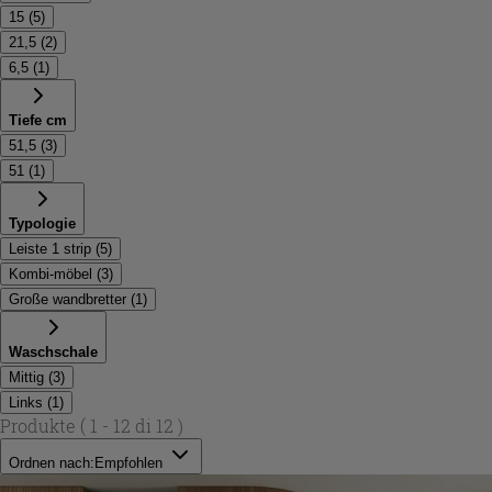
15
(
5
)
21,5
(
2
)
6,5
(
1
)
Tiefe cm
51,5
(
3
)
51
(
1
)
Typologie
Leiste 1 strip
(
5
)
Kombi-möbel
(
3
)
Große wandbretter
(
1
)
Waschschale
Mittig
(
3
)
Links
(
1
)
Produkte
( 1 - 12 di 12 )
Ordnen nach:
Empfohlen