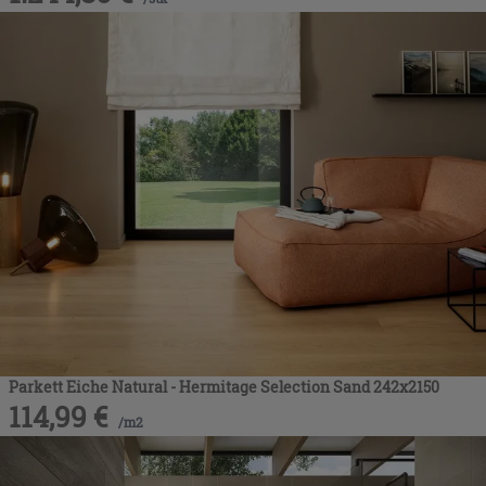
Parkett Eiche Natural - Hermitage Selection Sand 242x2150
114,99
€
/
m2