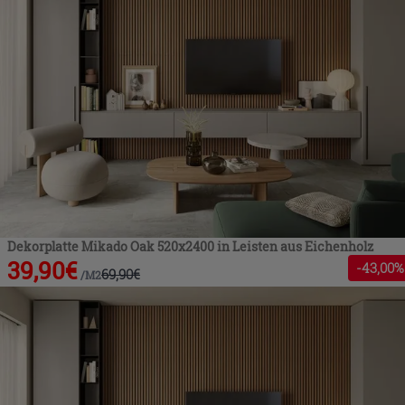
Dekorplatte Mikado Oak 520x2400 in Leisten aus Eichenholz
39,90
€
-
43
,00%
69,90
€
/
M2