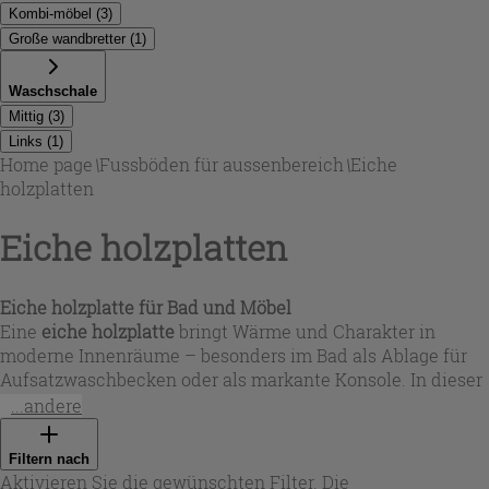
Kombi-möbel
(
3
)
Große wandbretter
(
1
)
Waschschale
Mittig
(
3
)
Links
(
1
)
Home page
\
Fussböden für aussenbereich
\
Eiche
holzplatten
Eiche holzplatten
Eiche holzplatte für Bad und Möbel
Eine
eiche holzplatte
bringt Wärme und Charakter in
moderne Innenräume – besonders im Bad als Ablage für
Aufsatzwaschbecken oder als markante Konsole. In dieser
Auswahl finden Sie Lösungen mit MDF-Kern und
...andere
hochwertigem Eichenfurnier, oft mit sichtbaren
Astlöchern und Knorren für eine authentische Optik.
Filtern nach
Unterschiedliche Höhen und Breiten machen die Planung
Aktivieren Sie die gewünschten Filter. Die