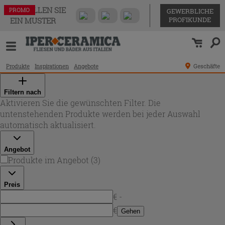
BESTELLEN SIE
PROMO
PROMO
PROMO
GEWERBLICHE
PROFIKUNDE
EIN MUSTER
Produkte
Inspirationen
Angebote
Geschäfte
Filtern nach
Aktivieren Sie die gewünschten Filter. Die
untenstehenden Produkte werden bei jeder Auswahl
automatisch aktualisiert.
Angebot
Produkte im Angebot
(
3
)
Preis
€ -
€
Gehen