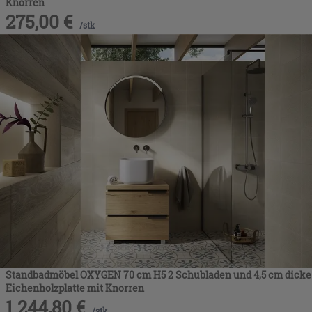
Knorren
275,00
€
/
stk
Standbadmöbel OXYGEN 70 cm H5 2 Schubladen und 4,5 cm dicke
Eichenholzplatte mit Knorren
1.244,80
€
/
stk