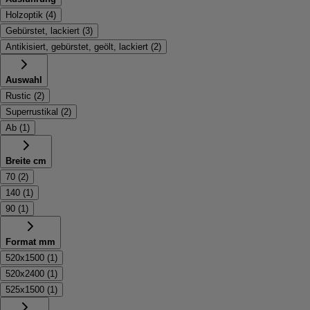
Holzoptik
(
4
)
Gebürstet, lackiert
(
3
)
Antikisiert, gebürstet, geölt, lackiert
(
2
)
Auswahl
Rustic
(
2
)
Superrustikal
(
2
)
Ab
(
1
)
Breite cm
70
(
2
)
140
(
1
)
90
(
1
)
Format mm
520x1500
(
1
)
520x2400
(
1
)
525x1500
(
1
)