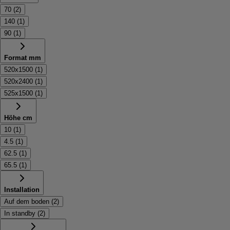
70
(
2
)
140
(
1
)
90
(
1
)
Format mm
520x1500
(
1
)
520x2400
(
1
)
525x1500
(
1
)
Höhe cm
10
(
1
)
4.5
(
1
)
62.5
(
1
)
65.5
(
1
)
Installation
Auf dem boden
(
2
)
In standby
(
2
)