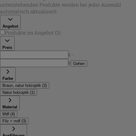
flexibel, egal ob Sie eine kompakte Hängeplatte oder eine
untenstehenden Produkte werden bei jeder Auswahl
längere Ablagefläche bevorzugen. Bei Iperceramica
automatisch aktualisiert.
wählen Sie gezielt die passende
eichenholz platte
für Ihr
Projekt.
Angebot
Produkte im Angebot
(
3
)
Preis
€ -
€
Gehen
Farbe
Braun, natur holzoptik
(
3
)
Natur holzoptik
(
1
)
Material
Mdf
(
4
)
Filz + mdf
(
3
)
Ausführung