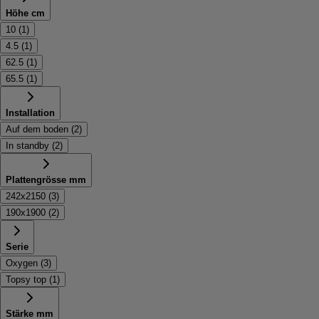
Höhe cm
10
(
1
)
4.5
(
1
)
62.5
(
1
)
65.5
(
1
)
Installation
Auf dem boden
(
2
)
In standby
(
2
)
Plattengrösse mm
242x2150
(
3
)
190x1900
(
2
)
Serie
Oxygen
(
3
)
Topsy top
(
1
)
Stärke mm