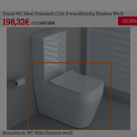
Stand-WC Ideal Standard i.Life B wandbündig Rimless Weiß
198,32
€
-
20
,00%
247,90
€
/
STK
Monoblock-WC Wiki Rimless weiß