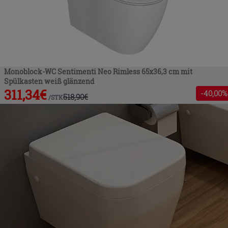
Monoblock-WC Sentimenti Neo Rimless 65x36,3 cm mit
Spülkasten weiß glänzend
311,34
€
-
40
,00%
518,90
€
/
STK