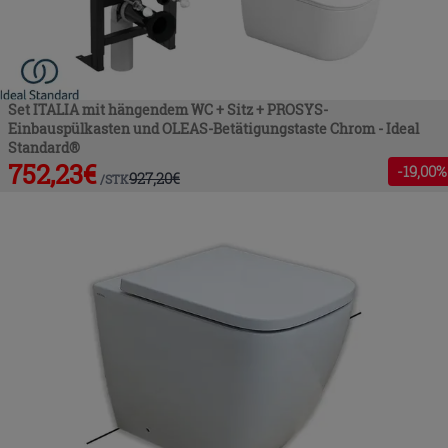
Set ITALIA mit hängendem WC + Sitz + PROSYS-
Einbauspülkasten und OLEAS-Betätigungstaste Chrom - Ideal
Standard®
752,23
€
-
19
,00%
927,20
€
/
STK