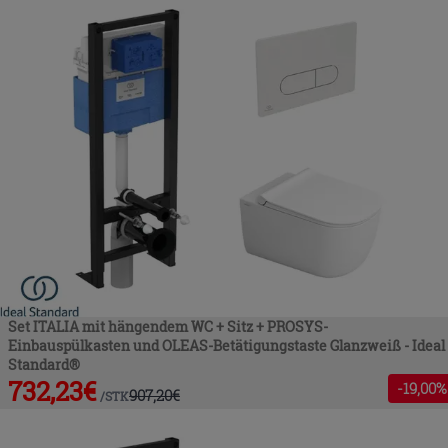
Set ITALIA mit hängendem WC + Sitz + PROSYS-
Einbauspülkasten und OLEAS-Betätigungstaste Glanzweiß - Ideal
Standard®
732,23
€
-
19
,00%
907,20
€
/
STK