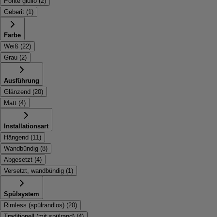
Ponte giulio
(
2
)
Geberit
(
1
)
Farbe
Weiß
(
22
)
Grau
(
2
)
Ausführung
Glänzend
(
20
)
Matt
(
4
)
Installationsart
Hängend
(
11
)
Wandbündig
(
8
)
Abgesetzt
(
4
)
Versetzt, wandbündig
(
1
)
Spülsystem
Rimless (spülrandlos)
(
20
)
Traditionell (mit spülrand)
(
4
)