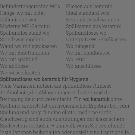
Behindertengerechte WCs
Fliesen aus keramik
Hänge-wc mit bidet
Ideal standard wcs
Italienische wcs
Keramik Duschwannen
Moderne WC-Garnitur
Spülkasten aus keramik
Spülrandlos stand wc
Spülrandloses wc
Stand-wcs modern
Unterputz-WC-Spülkasten
Wand-wc mit spülkasten
Wc hängend
Wc mit Bidetfunktion
Wc mit handbrause
Wc mit spülrand
Wc retro
Wc-abflüsse
Wc-anschlüsse
Wc-wasserkästen
Spülrandloses wc keramik für Hygiene
Viele Varianten nutzen die spülrandlose Rimless-
Technologie, die Ablagerungen reduziert und die
Reinigung deutlich vereinfacht. Ein
wc keramik
ohne
Spülrand unterstützt ein hygienisches Ergebnis bei jeder
Spülung und sorgt für eine glatte, moderne Optik.
Gleichzeitig sind auch Ausführungen mit klassischem
Spülsystem verfügbar – sinnvoll, wenn Sie bestehende
Installationen beibehalten oder gezielt eine traditionelle