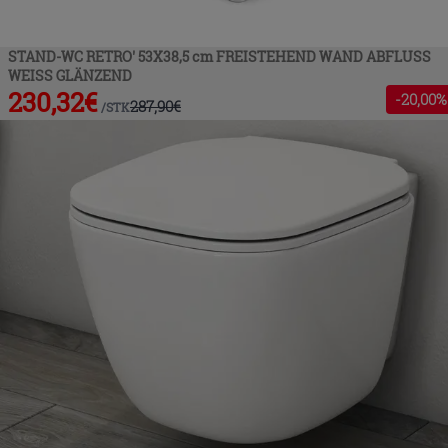
STAND-WC RETRO' 53X38,5 cm FREISTEHEND WAND ABFLUSS
WEISS GLÄNZEND
230,32
€
-
20
,00%
287,90
€
/
STK