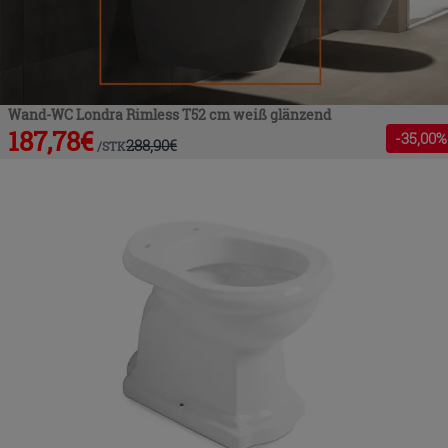
Wand-WC Londra Rimless T52 cm weiß glänzend
187,78
€
-
35
,00%
288,90
€
/
STK