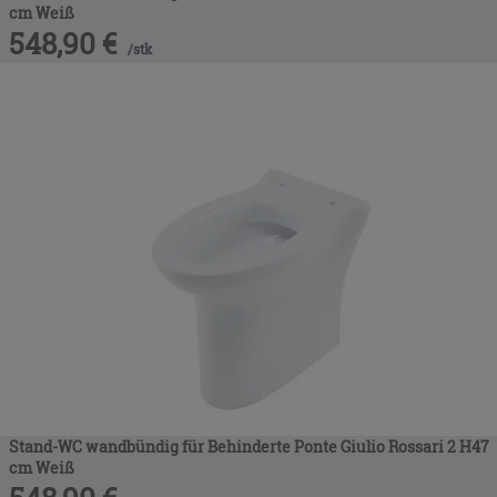
cm Weiß
548,90
€
/
stk
Stand-WC wandbündig für Behinderte Ponte Giulio Rossari 2 H47
cm Weiß