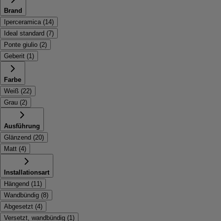
Brand
Iperceramica
(
14
)
Ideal standard
(
7
)
Ponte giulio
(
2
)
Geberit
(
1
)
Farbe
Weiß
(
22
)
Grau
(
2
)
Ausführung
Glänzend
(
20
)
Matt
(
4
)
Installationsart
Hängend
(
11
)
Wandbündig
(
8
)
Abgesetzt
(
4
)
Versetzt, wandbündig
(
1
)