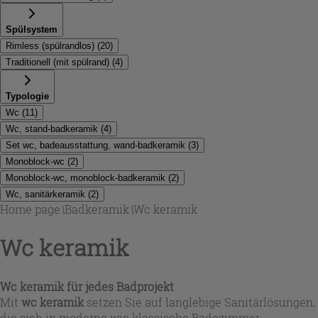
Spülsystem
Rimless (spülrandlos)
(
20
)
Traditionell (mit spülrand)
(
4
)
Typologie
Wc
(
11
)
Wc, stand-badkeramik
(
4
)
Set wc, badeausstattung, wand-badkeramik
(
3
)
Monoblock-wc
(
2
)
Monoblock-wc, monoblock-badkeramik
(
2
)
Wc, sanitärkeramik
(
2
)
Home page
\
Badkeramik
\
Wc keramik
Wc keramik
Wc keramik für jedes Badprojekt
Mit
wc keramik
setzen Sie auf langlebige Sanitärlösungen,
die sich in moderne wie klassische Badezimmer