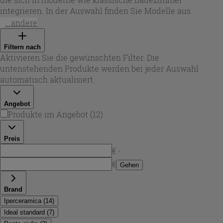
integrieren. In der Auswahl finden Sie Modelle aus
hochwertiger Keramik in
Weiß glänzend
,
Weiß matt
sowie
...andere
Grau matt
– ideal, um den Look Ihres Raums präzise
abzustimmen. Ob kompakte Maße für kleine Grundrisse
Filtern nach
oder komfortablere Formate:
Wc keramik
bietet die
Aktivieren Sie die gewünschten Filter. Die
passende Basis für ein sauberes, pflegeleichtes
untenstehenden Produkte werden bei jeder Auswahl
Gesamtbild.
automatisch aktualisiert.
Angebot
Produkte im Angebot
(
12
)
Preis
€ -
€
Gehen
Brand
Iperceramica
(
14
)
Ideal standard
(
7
)