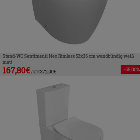
Stand-WC Sentimenti Neo Rimless 52x36 cm wandbündig weiß
matt
167,80
€
-
55
,00%
372,90
€
/
STK