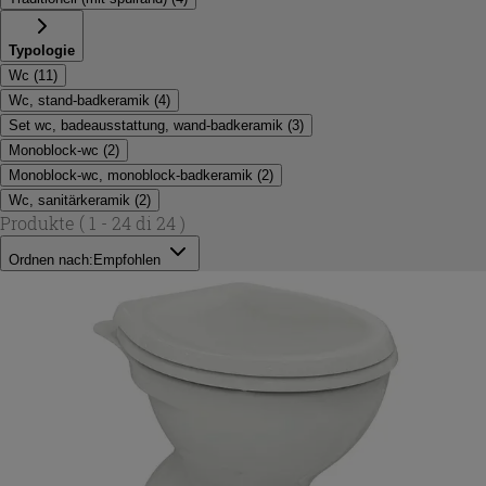
Typologie
Wc
(
11
)
Wc, stand-badkeramik
(
4
)
Set wc, badeausstattung, wand-badkeramik
(
3
)
Monoblock-wc
(
2
)
Monoblock-wc, monoblock-badkeramik
(
2
)
Wc, sanitärkeramik
(
2
)
Produkte
( 1 - 24 di 24 )
Ordnen nach:
Empfohlen