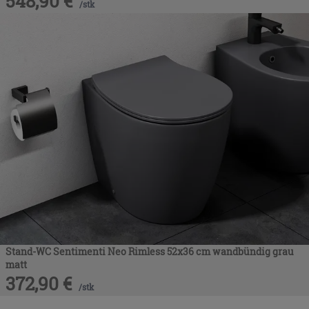
548,90
€
/
stk
Stand-WC Sentimenti Neo Rimless 52x36 cm wandbündig grau
matt
372,90
€
/
stk