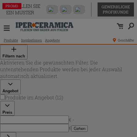
BESTELLEN SIE
PROMO
PROMO
PROMO
PROMO
PROMO
PROMO
PROMO
PROMO
PROMO
PROMO
PROMO
PROMO
GEWERBLICHE
PROFIKUNDE
EIN MUSTER
Produkte
Inspirationen
Angebote
Geschäfte
Filtern nach
Aktivieren Sie die gewünschten Filter. Die
untenstehenden Produkte werden bei jeder Auswahl
automatisch aktualisiert.
Angebot
Produkte im Angebot
(
12
)
Preis
€ -
€
Gehen