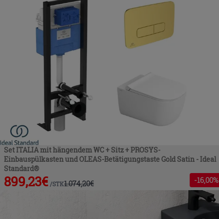
Set ITALIA mit hängendem WC + Sitz + PROSYS-
Einbauspülkasten und OLEAS-Betätigungstaste Gold Satin - Ideal
Standard®
899,23
€
-
16
,00%
1.074,20
€
/
STK