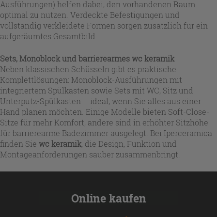
Ausführungen) helfen dabei, den vorhandenen Raum
optimal zu nutzen. Verdeckte Befestigungen und
vollständig verkleidete Formen sorgen zusätzlich für ein
aufgeräumtes Gesamtbild.
Sets, Monoblock und barrierearmes wc keramik
Neben klassischen Schüsseln gibt es praktische
Komplettlösungen: Monoblock-Ausführungen mit
integriertem Spülkasten sowie Sets mit WC, Sitz und
Unterputz-Spülkasten – ideal, wenn Sie alles aus einer
Hand planen möchten. Einige Modelle bieten Soft-Close-
Sitze für mehr Komfort, andere sind in erhöhter Sitzhöhe
für barrierearme Badezimmer ausgelegt. Bei Iperceramica
finden Sie
wc keramik
, die Design, Funktion und
Montageanforderungen sauber zusammenbringt.
Online kaufen