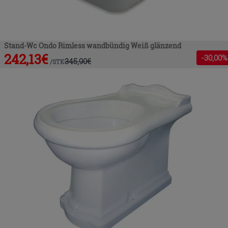
Stand-Wc Ondo Rimless wandbündig Weiß glänzend
242,13
€
-
30
,00%
345,90
€
/
STK