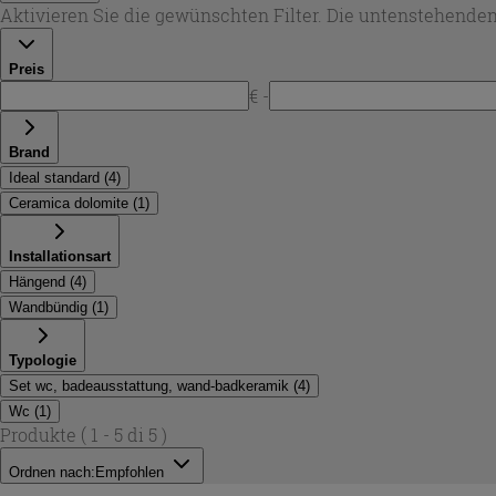
Aktivieren Sie die gewünschten Filter. Die untenstehenden
Preis
€ -
Brand
Ideal standard
(
4
)
Ceramica dolomite
(
1
)
Installationsart
Hängend
(
4
)
Wandbündig
(
1
)
Typologie
Set wc, badeausstattung, wand-badkeramik
(
4
)
Wc
(
1
)
Produkte
( 1 - 5 di 5 )
Ordnen nach:
Empfohlen