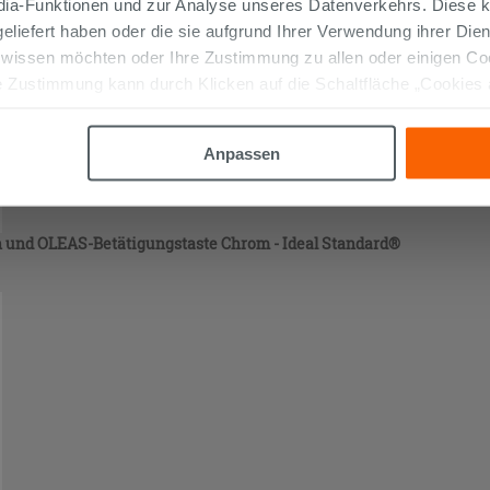
edia-Funktionen und zur Analyse unseres Datenverkehrs. Diese k
 geliefert haben oder die sie aufgrund Ihrer Verwendung ihrer Di
 wissen möchten oder Ihre Zustimmung zu allen oder einigen C
 Zustimmung kann durch Klicken auf die Schaltfläche „Cookies
altfläche "X" klicken, können Sie das Surfen erst nach der Insta
Anpassen
 und OLEAS-Betätigungstaste Chrom - Ideal Standard®