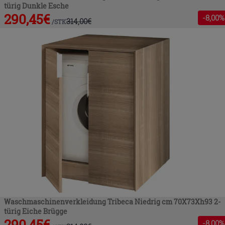
türig Dunkle Esche
290,45
€
-
8
,00%
314,00
€
/
STK
Waschmaschinenverkleidung Tribeca Niedrig cm 70X73Xh93 2-
türig Eiche Brügge
290,45
€
-
8
,00%