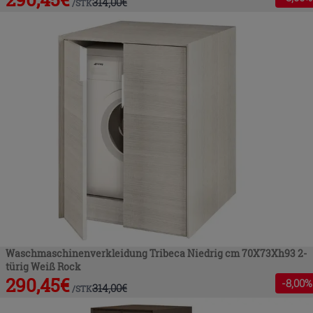
314,00
€
/
STK
Waschmaschinenverkleidung Tribeca Niedrig cm 70X73Xh93 2-
türig Weiß Rock
290,45
€
-
8
,00%
314,00
€
/
STK