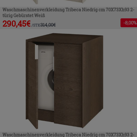
Waschmaschinenverkleidung Tribeca Niedrig cm 70X73Xh93 2-
türig Gebürstet Weiß
290,45
€
-
8
,00%
314,00
€
/
STK
Waschmaschinenverkleidung Tribeca Niedrig cm 70X73Xh93 2-