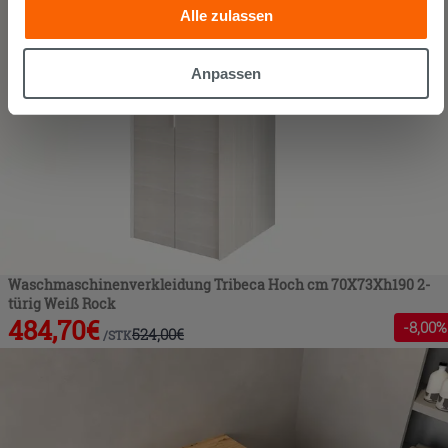
Alle zulassen
die sie aufgrund Ihrer Verwendung ihrer Dienste
gesammelt haben, kombinieren. Falls Sie mehr wissen
möchten oder Ihre Zustimmung zu allen oder einigen
Anpassen
Cookies verweigern,
hier klicken
oder „Anpassen“. Die
Zustimmung kann durch Klicken auf die Schaltfläche
„Cookies akzeptieren“ gegeben werden. Wenn Sie auf die
Schaltfläche "X" klicken, können Sie das Surfen erst nach
der Installation der technischen Cookies fortsetzen.
Waschmaschinenverkleidung Tribeca Hoch cm 70X73Xh190 2-
türig Weiß Rock
484,70
€
-
8
,00%
524,00
€
/
STK