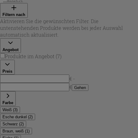
die die Maschine elegant einrahmen und zugleich
praktische Ablageflächen schaffen. Je nach Modell sind
Filtern nach
Varianten für den reinen Innenbereich oder auch für
Aktivieren Sie die gewünschten Filter. Die
anspruchsvollere Umgebungen geeignet – ideal, wenn
untenstehenden Produkte werden bei jeder Auswahl
Design und Alltagstauglichkeit gleichermaßen zählen.
automatisch aktualisiert.
Entdecken Sie passende
Waschmaschinenverkleidung
-
Optionen von Iperceramica, um vorhandene Nischen
Angebot
optimal zu nutzen und den Raum optisch zu strukturieren.
Produkte im Angebot
(
7
)
Preis
€ -
€
Gehen
Farbe
Weiß
(
3
)
Esche dunkel
(
2
)
Schwarz
(
2
)
Braun, weiß
(
1
)