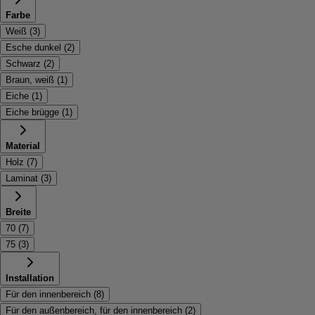
Farbe
Weiß
(
3
)
Esche dunkel
(
2
)
Schwarz
(
2
)
Braun, weiß
(
1
)
Eiche
(
1
)
Eiche brügge
(
1
)
Material
Holz
(
7
)
Laminat
(
3
)
Breite
70
(
7
)
75
(
3
)
Installation
Für den innenbereich
(
8
)
Für den außenbereich, für den innenbereich
(
2
)