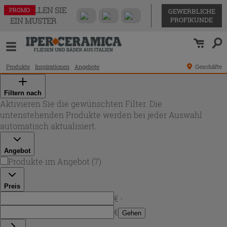
BESTELLEN SIE
PROMO
PROMO
PROMO
PROMO
PROMO
PROMO
PROMO
GEWERBLICHE
PROFIKUNDE
EIN MUSTER
Produkte
Inspirationen
Angebote
Geschäfte
Filtern nach
Aktivieren Sie die gewünschten Filter. Die
untenstehenden Produkte werden bei jeder Auswahl
automatisch aktualisiert.
Angebot
Produkte im Angebot
(
7
)
Preis
€ -
€
Gehen