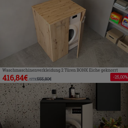
Waschmaschinenverkleidung 2 Türen BONK Eiche geknorrt
416,84
€
-
25
,00%
555,80
€
/
STK