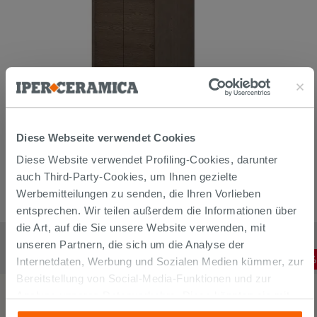
Diese Webseite verwendet Cookies
Diese Website verwendet Profiling-Cookies, darunter
auch Third-Party-Cookies, um Ihnen gezielte
Werbemitteilungen zu senden, die Ihren Vorlieben
entsprechen. Wir teilen außerdem die Informationen über
die Art, auf die Sie unsere Website verwenden, mit
Waschmaschinenverkleidung Tribeca Hoch cm 70X73Xh190 2-
türig Dunkle Esche
unseren Partnern, die sich um die Analyse der
484,70
€
-
8
,00%
Internetdaten, Werbung und Sozialen Medien kümmer, zur
524,00
€
/
STK
Bereitstellung von Social-Media-Funktionen und zur
Analyse unseres Datenverkehrs. Diese könnten sie mit
anderen Informationen, die Sie ihnen geliefert haben oder