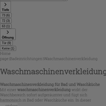
Tiefe
73
(
6
)
72
(
3
)
63
(
1
)
Öffnung
Tür
(
9
)
Keine
(
1
)
Home
page
\
Badeinrichtungen
\
Waschmaschinenverkleidung
Waschmaschinenverkleidun
Waschmaschinenverkleidung für Bad und Waschküche
Mit einer
waschmaschinenverkleidung
wirkt der
Waschbereich sofort aufgeräumter und fügt sich
harmonisch in Bad oder Waschküche ein. In dieser
Auswahl finden Sie niedrige und hohe Schranklösungen,
...andere