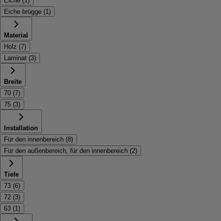
Eiche
(
1
)
Eiche brügge
(
1
)
Material
Holz
(
7
)
Laminat
(
3
)
Breite
70
(
7
)
75
(
3
)
Installation
Für den innenbereich
(
8
)
Für den außenbereich, für den innenbereich
(
2
)
Tiefe
73
(
6
)
72
(
3
)
63
(
1
)