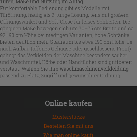
Türen, Maße und Nutzung im Alltag
Für komfortable Bedienung gibt es Modelle mit
Türöffnung, häufig als 2-türige Lösung, teils mit großem
Öffnungswinkel und Soft-Close für leises Schließen. Die
gängigen Maße bewegen sich um 70–75 cm Breite und ca.
92–93 cm Höhe bei niedrigen Varianten; hohe Schränke
bieten deutlich mehr Stauraum bis etwa 190 cm Höhe. Je
nach Aufbau (offenes Gehäuse oder geschlossene Front)
gelingt das Verkleiden der Maschine besonders sauber –
und Waschmittel, Körbe oder Handtücher sind griffbereit
verstaut. Wählen Sie Ihre
waschmaschinenverkleidung
passend zu Platz, Zugriff und gewünschter Ordnung.
Online kaufen
Musterstücke
Bestellen Sie mit uns
Wie man online kauft