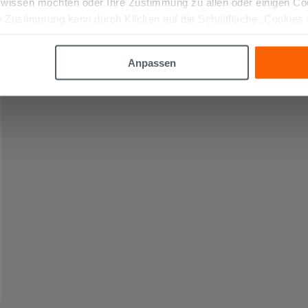
 wissen möchten oder Ihre Zustimmung zu allen oder einigen C
 Zustimmung kann durch Klicken auf die Schaltfläche „Cookies
altfläche "X" klicken, können Sie das Surfen erst nach der Insta
Anpassen