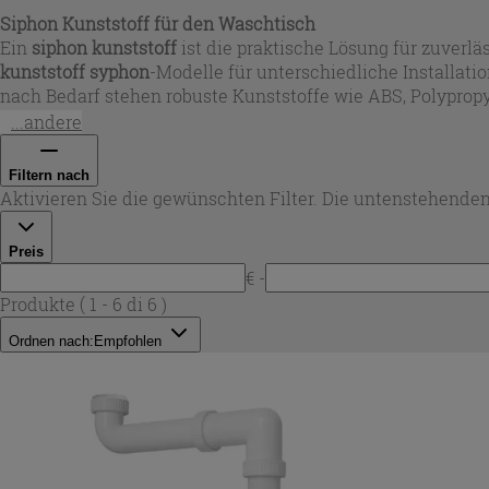
Siphon Kunststoff für den Waschtisch
Ein
siphon kunststoff
ist die praktische Lösung für zuver
kunststoff syphon
-Modelle für unterschiedliche Installat
nach Bedarf stehen robuste Kunststoffe wie ABS, Polyprop
Iperceramica wählen Sie den passenden
waschtisch siphon
...andere
Filtern nach
Aktivieren Sie die gewünschten Filter. Die untenstehenden
Preis
€ -
Produkte
( 1 - 6 di 6 )
Ordnen nach:
Empfohlen