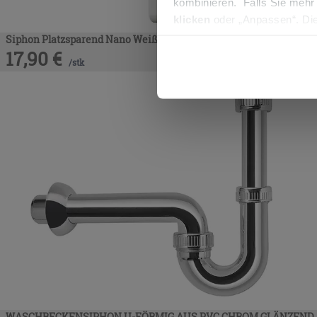
kombinieren. Falls Sie mehr
klicken
oder „Anpassen“. Die
werden. Wenn Sie auf die Sch
Siphon Platzsparend Nano Weiß
17,90
€
Cookies fortsetzen.
/
stk
WASCHBECKENSIPHON U-FÖRMIG AUS PVC CHROM GLÄNZEND