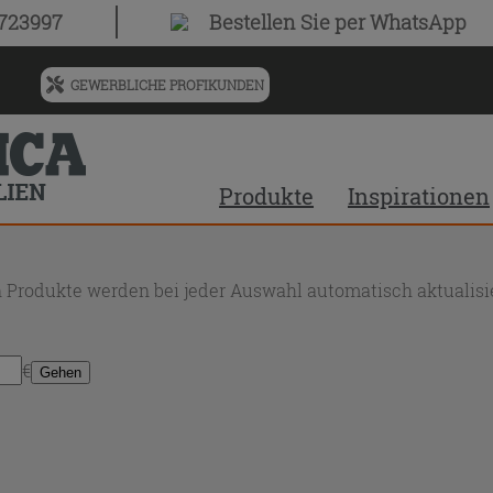
0723997
Bestellen Sie
per WhatsApp
GEWERBLICHE PROFIKUNDEN
Menü
für
vorgeschlagenen
Siteinhalt
Produkte
Inspirationen
und
Suchprotokoll
 Produkte werden bei jeder Auswahl automatisch aktualisie
€
Gehen