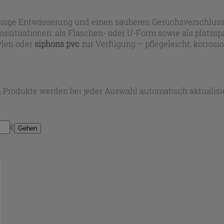
lässige Entwässerung und einen sauberen Geruchsverschlus
ionssituationen: als Flaschen- oder U-Form sowie als platz
ylen oder
siphons pvc
zur Verfügung – pflegeleicht, korrosi
 kunststoff
für Ihre Sanitärinstallation.
 Produkte werden bei jeder Auswahl automatisch aktualisie
€
Gehen