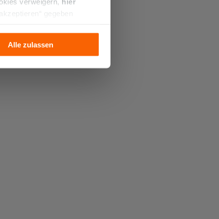
ookies verweigern,
hier
 akzeptieren“ gegeben
llation der technischen
Alle zulassen