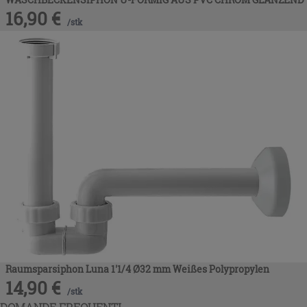
16,90
€
/
stk
Raumsparsiphon Luna 1'1/4 Ø32 mm Weißes Polypropylen
14,90
€
/
stk