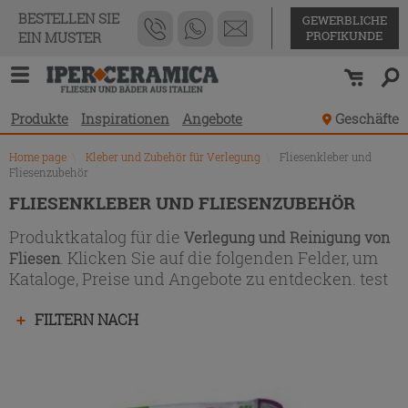
Produktverzeichnis
BESTELLEN SIE
GEWERBLICHE
PROFIKUNDE
EIN MUSTER
Produkte
Inspirationen
Angebote
Geschäfte
Home page
\
Kleber und Zubehör für Verlegung
\
Fliesenkleber und
Fliesenzubehör
FLIESENKLEBER UND FLIESENZUBEHÖR
Produktkatalog für die
Verlegung und Reinigung von
. Klicken Sie auf die folgenden Felder, um
Fliesen
Kataloge, Preise und Angebote zu entdecken. test
Drücken
FILTERN NACH
Sie
die
Eingabetaste,
um