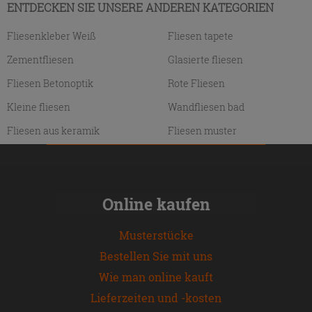
ENTDECKEN SIE UNSERE ANDEREN KATEGORIEN
Fliesenkleber Weiß
Fliesen tapete
Zementfliesen
Glasierte fliesen
Fliesen Betonoptik
Rote Fliesen
Kleine fliesen
Wandfliesen bad
Fliesen aus keramik
Fliesen muster
Online kaufen
Musterstücke
Bestellen Sie mit uns
Wie man online kauft
Lieferzeiten und -kosten