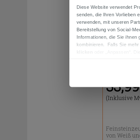
Diese Website verwendet Prof
senden, die Ihren Vorlieben 
verwenden, mit unseren Part
Wandfliese Art
Feinsteinzeug
Bereitstellung von Social-M
Informationen, die Sie ihnen
kombinieren. Falls Sie mehr
33,99 €
/
klicken
oder „Anpassen“. Die
werden. Wenn Sie auf die Sch
Cookies fortsetzen.
Preis:
33,9
(Inklusive M
Feinsteinzeu
von Weiß un