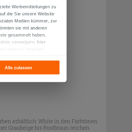
zielte Werbemitteilungen zu
 auf die Sie unsere Website
Sozialen Medien kümmer, zur
önnten sie mit anderen
enste gesammelt haben,
ookies verweigern,
hier
 akzeptieren“ gegeben
llation der technischen
Alle zulassen
rben erhältlich: White in den Farbtönen
r Graubeige bis Rostbraun reichen.