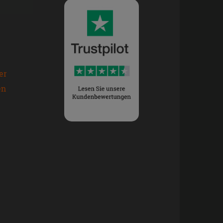
er
en