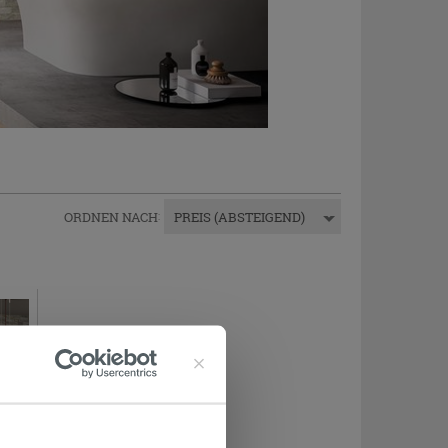
ORDNEN NACH
:
PREIS (ABSTEIGEND)