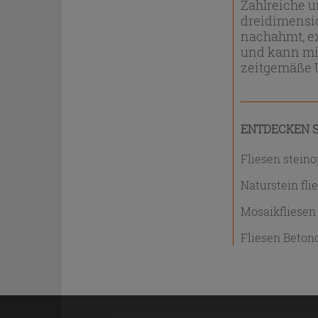
Zahlreiche u
dreidimensio
nachahmt, ex
und kann mit
zeitgemäße 
ENTDECKEN S
Fliesen steino
Naturstein fli
Mosaikfliesen
Fliesen Beton