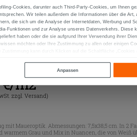
iling-Cookies, darunter auch Third-Party-Cookies, um Ihnen ge
entsprechen. Wir teilen außerdem die Informationen über die Art,
nern, die sich um die Analyse der Internetdaten, Werbung und 
rock White 7,5X38,5
Wandfliese Artrock Mix 7,5X38,5
 Steinmaueroptik Weiss
Feinsteinzeug Steinmaueroptik
edia-Funktionen und zur Analyse unseres Datenverkehrs. Diese k
 geliefert haben oder die sie aufgrund Ihrer Verwendung ihrer Di
 wissen möchten oder Ihre Zustimmung zu allen oder einigen C
33,99 €
M2
/M2
 Zustimmung kann durch Klicken auf die Schaltfläche „Cookies
altfläche "X" klicken, können Sie das Surfen erst nach der Insta
Anpassen
9 €/m2
wSt. zzgl. Versand)
g mit Maueroptik. Abmessungen: 7,5x38,5 cm. In 2 Fa
d warmem Grau und Mix in Nuancen, die von Weiß übe