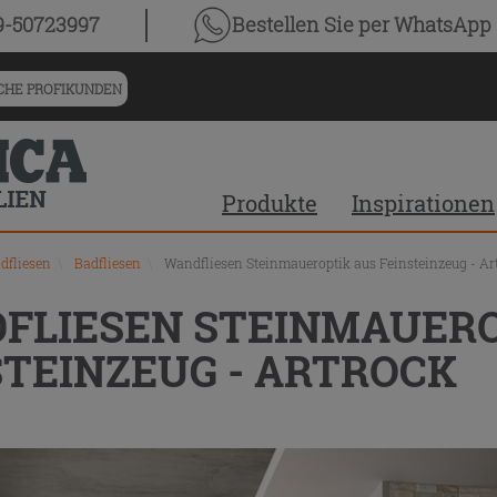
chnis
9-50723997
Bestellen Sie
per WhatsApp
HE PROFIKUNDEN
Produkte
Inspirationen
dfliesen
\
Badfliesen
\
Wandfliesen Steinmaueroptik aus Feinsteinzeug - Ar
FLIESEN STEINMAUERO
STEINZEUG - ARTROCK